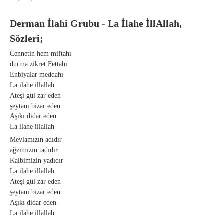
Derman İlahi Grubu - La İlahe İllAllah,
Sözleri;
Cennetin hem miftahı
durma zikret Fettahı
Enbiyalar meddahı
La ilahe illallah
Ateşi gül zar eden
şeytanı bizar eden
Aşıkı didar eden
La ilahe illallah
Mevlamızın adıdır
ağzımızın tadıdır
Kalbimizin yadıdır
La ilahe illallah
Ateşi gül zar eden
şeytanı bizar eden
Aşıkı didar eden
La ilahe illallah