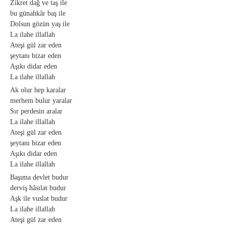
Zikret dağ ve taş ile
bu günahkâr baş ile
Dolsun gözün yaş ile
La ilahe illallah
Ateşi gül zar eden
şeytanı bizar eden
Aşıkı didar eden
La ilahe illallah
Ak olur hep karalar
merhem bulur yaralar
Sır perdesin aralar
La ilahe illallah
Ateşi gül zar eden
şeytanı bizar eden
Aşıkı didar eden
La ilahe illallah
Başıma devlet budur
derviş hâsılat budur
Aşk ile vuslat budur
La ilahe illallah
Ateşi gül zar eden