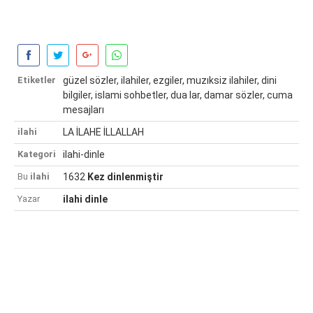
Etiketler
güzel sözler, ilahiler, ezgiler, muzıksiz ilahiler, dini
bilgiler, islami sohbetler, dua lar, damar sözler, cuma
mesajları
ilahi
LA İLAHE İLLALLAH
Kategori
ilahi-dinle
Bu
ilahi
1632
Kez dinlenmiştir
Yazar
ilahi dinle