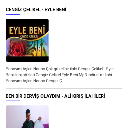
CENGIZ ÇELIKEL - EYLE BENI
Yanayım Aşkın Narına Çok güzel bir ilahi Cengiz Çelikel - Eyle
Beni ilahi sözleri Cengiz Celikel Eyle Beni Mp3 indir dur · İlahi -
Yanayım Aşkın Narına Cengiz Ç
BEN BIR DERVIŞ OLAYDIM - ALI KIRIŞ ILAHILERI