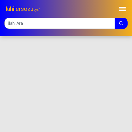
ilahilersozu
.Com