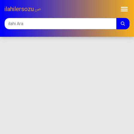
ilahilersozu
.Com