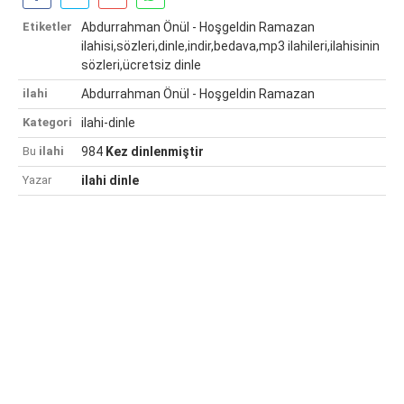
Etiketler
Abdurrahman Önül - Hoşgeldin Ramazan
ilahisi,sözleri,dinle,indir,bedava,mp3 ilahileri,ilahisinin
sözleri,ücretsiz dinle
ilahi
Abdurrahman Önül - Hoşgeldin Ramazan
Kategori
ilahi-dinle
Bu
ilahi
984
Kez dinlenmiştir
Yazar
ilahi dinle