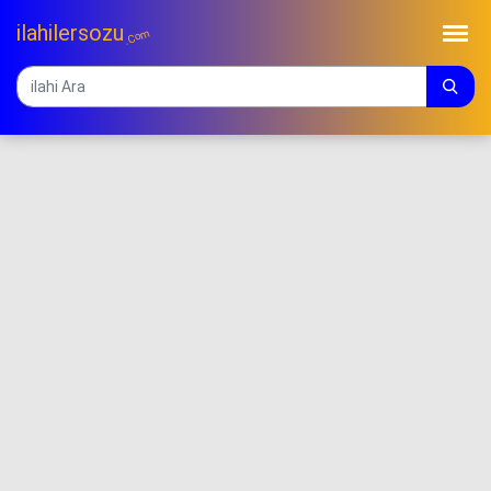
ilahilersozu
.Com