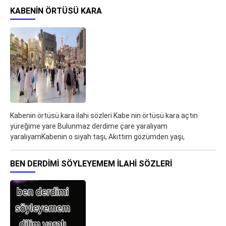
KABENIN ÖRTÜSÜ KARA
Kabenin örtüsü kara ilahi sözleri Kabe nin örtüsü kara açtın
yüreğime yare Bulunmaz derdime çare yaralıyam
yaralıyamKabenin o siyah taşı, Akıttım gözümden yaşı,
BEN DERDIMI SÖYLEYEMEM ILAHI SÖZLERI