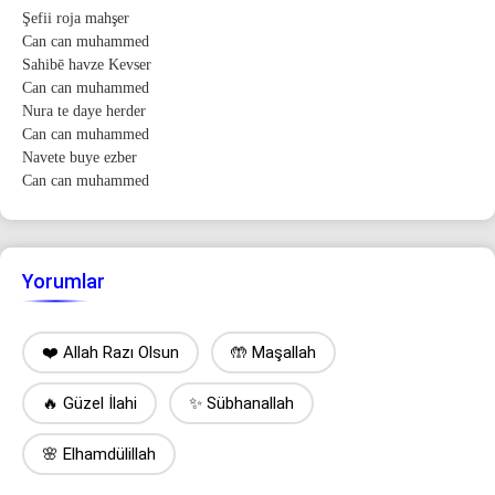
Şefii roja mahşer
Can can muhammed
Sahibē havze Kevser
Can can muhammed
Nura te daye herder
Can can muhammed
Navete buye ezber
Can can muhammed
Yorumlar
❤️ Allah Razı Olsun
🤲 Maşallah
🔥 Güzel İlahi
✨ Sübhanallah
🌸 Elhamdülillah