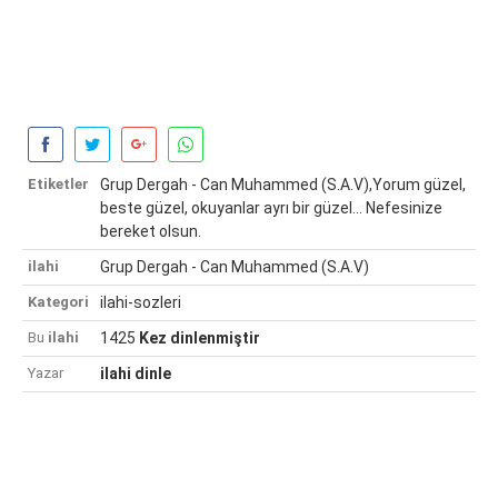
Etiketler
Grup Dergah - Can Muhammed (S.A.V),Yorum güzel,
beste güzel, okuyanlar ayrı bir güzel... Nefesinize
bereket olsun.
ilahi
Grup Dergah - Can Muhammed (S.A.V)
Kategori
ilahi-sozleri
Bu
ilahi
1425
Kez dinlenmiştir
Yazar
ilahi dinle