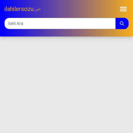
ilahilersozu
.Com