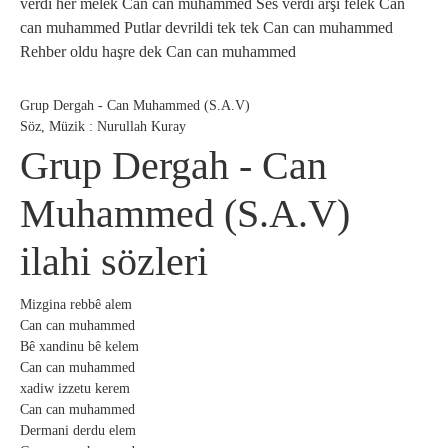
verdi her melek Can can muhammed Ses verdi arşı felek Can
can muhammed Putlar devrildi tek tek Can can muhammed
Rehber oldu haşre dek Can can muhammed
Grup Dergah - Can Muhammed (S.A.V)
Söz, Müzik : Nurullah Kuray
Grup Dergah - Can
Muhammed (S.A.V)
ilahi sözleri
Mizgina rebbê alem
Can can muhammed
Bê xandinu bê kelem
Can can muhammed
xadiw izzetu kerem
Can can muhammed
Dermani derdu elem