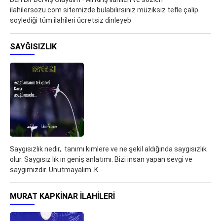
ilahilersozu.com sitemizde bulabılırsınız müziksiz tefle çalip
soylediği tüm ilahileri ücretsiz dinleyeb
SAYĞISIZLIK
Saygısızlık nedir, tanımı kimlere ve ne şekil aldığında saygısızlık
olur. Saygısız lık ın geniş anlatımı. Bizi insan yapan sevgi ve
saygımızdır. Unutmayalım..K
MURAT KAPKINAR ILAHILERI