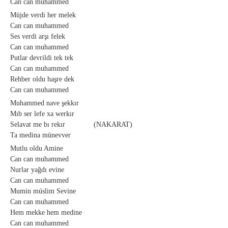
Can can muhammed
Müjde verdi her melek
Can can muhammed
Ses verdi arşı felek
Can can muhammed
Putlar devrildi tek tek
Can can muhammed
Rehber oldu haşre dek
Can can muhammed
Muhammed nave şekkır
Mıb ser lefe xa werkır
Selavat me bı rekır (NAKARAT)
Ta medina münevver
Mutlu oldu Amine
Can can muhammed
Nurlar yağdı evine
Can can muhammed
Mumin múslim Sevine
Can can muhammed
Hem mekke hem medine
Can can muhammed