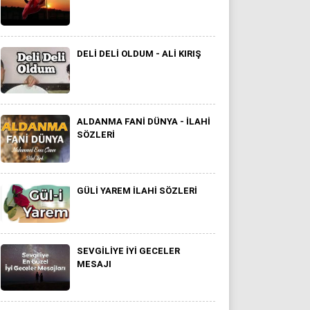
DELI DELI OLDUM - ALI KIRIŞ
ALDANMA FANI DÜNYA - ILAHI
SÖZLERI
GÜLI YAREM ILAHI SÖZLERI
SEVGILIYE IYI GECELER
MESAJI