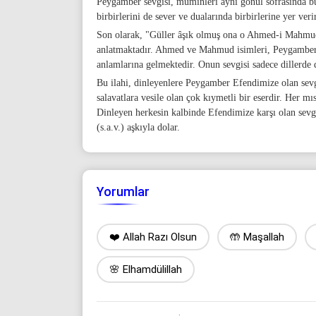
Peygamber sevgisi, müminleri aynı gönül sofrasında bu
birbirlerini de sever ve dualarında birbirlerine yer verir
Son olarak, "Güller âşık olmuş ona o Ahmed-i Mahmud'
anlatmaktadır. Ahmed ve Mahmud isimleri, Peygamber
anlamlarına gelmektedir. Onun sevgisi sadece dillerde 
Bu ilahi, dinleyenlere Peygamber Efendimize olan sevg
salavatlara vesile olan çok kıymetli bir eserdir. Her m
Dinleyen herkesin kalbinde Efendimize karşı olan sev
(s.a.v.) aşkıyla dolar.
Yorumlar
❤️ Allah Razı Olsun
🤲 Maşallah
🌸 Elhamdülillah