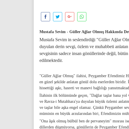
Mustafa Sevim - Güller Ağlar Olmuş Hakkında De
Mustafa Sevim in seslendirdiği "Güller Ağlar O
duyulan derin sevgi, özlem ve muhabbeti anlatan 
sevgisinin sadece insan gönüllerinde değil, bütün 
edilmektedir.
"Güller Ağlar Olmuş" ilahisi, Peygamber Efendimiz H
en güzel şekilde anlatan gönül dolu eserlerden biridir
hissettiği aşkı, hasreti ve manevi bağlılığı yansıtmaktad
İlahinin ilk bölümünde geçen, "Dağlar taşlar bana yol
ve Ravza-i Mutahhara'ya duyulan büyük özlemi anlatmak
ve taşlar bile aşka engel olamaz. Çünkü Peygamber sevg
müminin en büyük arzularından biri, Efendimizin müba
"Ona âşık olmuş bülbül ben de pervaneyim" mısrası ise 
dillerden düşmüyorsa, gönüllerin de Peygamber Efendimi