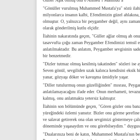
Güller Âşık olmuş ona o Ahmed’i Mahmud’a
"Gönüller vurulmuş Muhammed Mustafa'ya" sözü ilahini
milyonlarca insanın kalbi, Efendimizin güzel ahlakına,
olmuştur. O, yalnızca bir peygamber değil, aynı zaman
olarak gönderilmiş kutlu elçidir.
İlahinin nakaratında geçen, "Güller ağlar olmuş ah onu
tasavvufta çoğu zaman Peygamber Efendimizi temsil ede
anlatılmaktadır. Bu anlatım, Peygamber sevgisinin sade
bir benzetmedir.
"Dizler tutmaz olmuş kesilmiş takatinden" sözleri ise a
Seven gönül, sevgiliden uzak kalınca kendisini eksik hi
yanar, gözyaşı döker ve kavuşma ümidiyle yaşar.
"Diller tutulurmuş onun güzelliğinden" mısrası, Peyg
anlatılamayacağını ifade eder. Onun merhameti, tevazusu
kalmış, onu anlatmakta yetersiz kalmıştır.
İlahinin son bölümünde geçen, "Gören gözler onu bana
yüreğindeki özlemi yansıtır. Bizler onu görme şerefine
ve salavat getirerek ona olan sevgimizi göstermeye ça
döneminde yaşasaydım ve onu görebilseydim." duygusu
"Dualarınıza beni de katın, Muhammed Mustafa'nın ben 