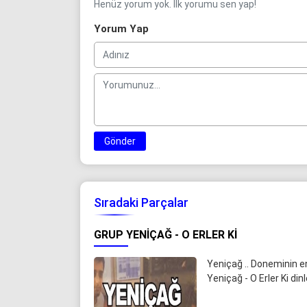
Henüz yorum yok. İlk yorumu sen yap!
Yorum Yap
Gönder
Sıradaki Parçalar
GRUP YENIÇAĞ - O ERLER KI
Yeniçağ .. Doneminin en
Yeniçağ - O Erler Ki di