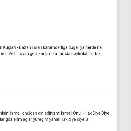
 Kuşları - Bazen insan karamsarlığa düşer ya nerde ne
ez. Ve bir uyarı gelir karşımıza tamda böyle ilahiler bizl
ahisini ismail onulden dinledinizmi İsmail Önül - Hak Diye Diye
dar gözlerim ağlar yüreğim yanar Hak diye diye G