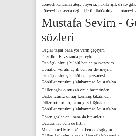
dönerek kendisini ateşe atıyorsa, hakiki âşık da sevgili
dünyevi bir sevda değil, Resûlullah'a duyulan manevi v
Mustafa Sevim - Gü
sözleri
Dağlar taşlar bana yol verin geçeyim
Efendimi Ravzasında göreyim
Ona âşık olmuş bülbül ben de pervaneyim
Gönüller vurulmuş ah ben bir divaneyim
Ona âşık olmuş bülbül ben pervaneyim
Gönüller vurulmuş Muhammed Mustafa’ya
Güller ağlar olmuş ah onun hasretinden
Dizler tutmaz olmuş kesilmiş takatinden
Diller tutulurmuş onun güzelliğinden
Gönüller vurulmuş Muhammed Mustafa’ya
Gören gözler onu bana da bir anlatın
Dualarınıza beni de katın
Muhammed Mustafa’nın ben de âşığıyım