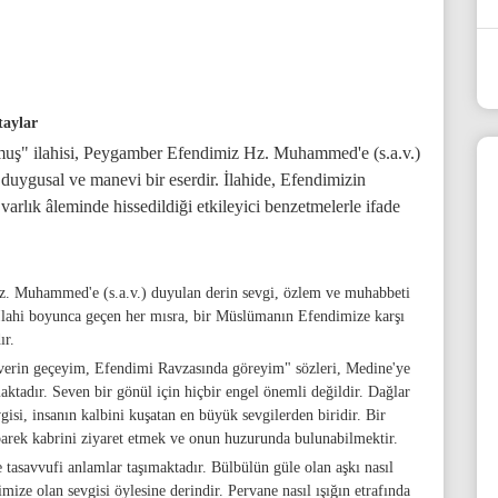
taylar
lmuş" ilahisi, Peygamber Efendimiz Hz. Muhammed'e (s.a.v.)
duygusal ve manevi bir eserdir. İlahide, Efendimizin
varlık âleminde hissedildiği etkileyici benzetmelerle ifade
z. Muhammed'e (s.a.v.) duyulan derin sevgi, özlem ve muhabbeti
. İlahi boyunca geçen her mısra, bir Müslümanın Efendimize karşı
ır.
 verin geçeyim, Efendimi Ravzasında göreyim" sözleri, Medine'ye
tadır. Seven bir gönül için hiçbir engel önemli değildir. Dağlar
isi, insanın kalbini kuşatan en büyük sevgilerden biridir. Bir
rek kabrini ziyaret etmek ve onun huzurunda bulunabilmektir.
tasavvufi anlamlar taşımaktadır. Bülbülün güle olan aşkı nasıl
ze olan sevgisi öylesine derindir. Pervane nasıl ışığın etrafında