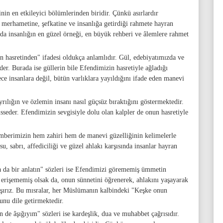
n en etkileyici bölümlerinden biridir. Çünkü asırlardır
 merhametine, şefkatine ve insanlığa getirdiği rahmete hayran
da insanlığın en güzel örneği, en büyük rehberi ve âlemlere rahmet
n hasretinden" ifadesi oldukça anlamlıdır. Gül, edebiyatımızda ve
r. Burada ise güllerin bile Efendimizin hasretiyle ağladığı
ce insanlara değil, bütün varlıklara yayıldığını ifade eden manevi
yrılığın ve özlemin insanı nasıl güçsüz bıraktığını göstermektedir.
sseder. Efendimizin sevgisiyle dolu olan kalpler de onun hasretiyle
amberimizin hem zahiri hem de manevi güzelliğinin kelimelerle
, sabrı, affediciliği ve güzel ahlakı karşısında insanlar hayran
 da bir anlatın" sözleri ise Efendimizi görememiş ümmetin
 erişememiş olsak da, onun sünnetini öğrenerek, ahlakını yaşayarak
lışırız. Bu mısralar, her Müslümanın kalbindeki "Keşke onun
nu dile getirmektedir.
de âşığıyım" sözleri ise kardeşlik, dua ve muhabbet çağrısıdır.