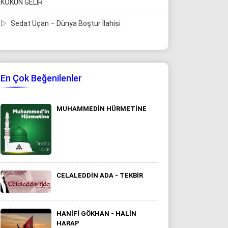
KOKUN GELİR
Sedat Uçan – Dünya Boştur İlahisi
En Çok Beğenilenler
MUHAMMEDIN HÜRMETINE
CELALEDDIN ADA - TEKBIR
HANIFI GÖKHAN - HALIN
HARAP