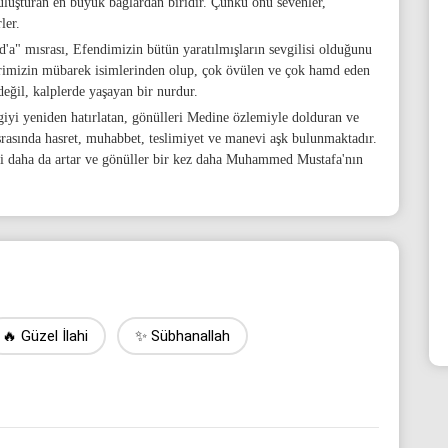
luşturan en büyük bağlardan biridir. Çünkü onu sevenler,
ler.
a" mısrası, Efendimizin bütün yaratılmışların sevgilisi olduğunu
imizin mübarek isimlerinden olup, çok övülen ve çok hamd eden
değil, kalplerde yaşayan bir nurdur.
iyi yeniden hatırlatan, gönülleri Medine özlemiyle dolduran ve
ısrasında hasret, muhabbet, teslimiyet ve manevi aşk bulunmaktadır.
gi daha da artar ve gönüller bir kez daha Muhammed Mustafa'nın
🔥 Güzel İlahi
✨ Sübhanallah