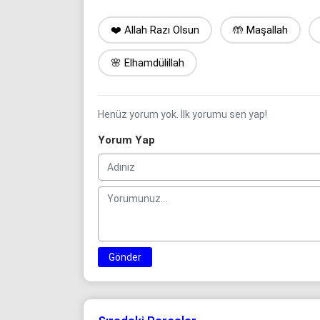
❤️ Allah Razı Olsun
🤲 Maşallah
🌸 Elhamdülillah
Henüz yorum yok. İlk yorumu sen yap!
Yorum Yap
Gönder