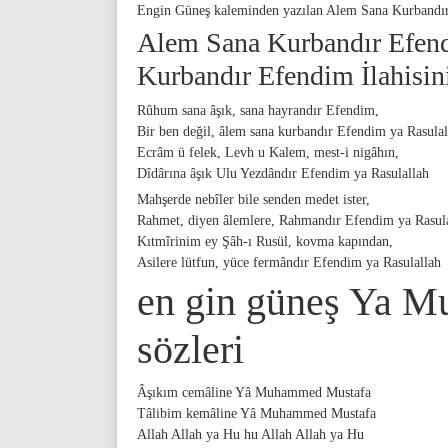
Engin Güneş kaleminden yazılan Alem Sana Kurbandır E
Alem Sana Kurbandır Efend
Kurbandır Efendim İlahisin
Rûhum sana âşık, sana hayrandır Efendim,
Bir ben değil, âlem sana kurbandır Efendim ya Rasulal
Ecrâm ü felek, Levh u Kalem, mest-i nigâhın,
Dîdârına âşık Ulu Yezdândır Efendim ya Rasulallah
Mahşerde nebîler bile senden medet ister,
Rahmet, diyen âlemlere, Rahmandır Efendim ya Rasul
Kıtmîrinim ey Şâh-ı Rusül, kovma kapından,
Asilere lütfun, yüce fermândır Efendim ya Rasulallah
en gin güneş Ya M
sözleri
Âşıkım cemâline Yâ Muhammed Mustafa
Tâlibim kemâline Yâ Muhammed Mustafa
Allah Allah ya Hu hu Allah Allah ya Hu