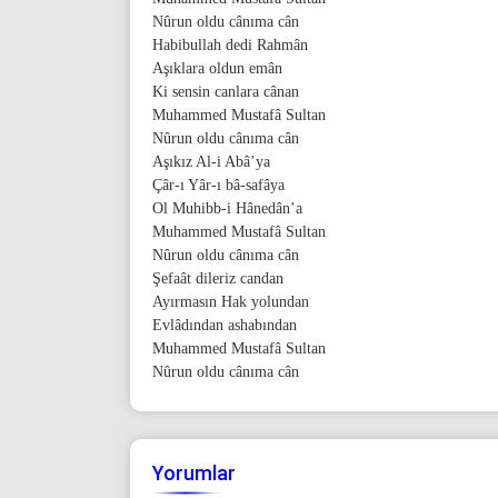
Nûrun oldu cânıma cân
Habibullah dedi Rahmân
Aşıklara oldun emân
Ki sensin canlara cânan
Muhammed Mustafâ Sultan
Nûrun oldu cânıma cân
Aşıkız Al-i Abâ’ya
Çâr-ı Yâr-ı bâ-safâya
Ol Muhibb-i Hânedân’a
Muhammed Mustafâ Sultan
Nûrun oldu cânıma cân
Şefaât dileriz candan
Ayırmasın Hak yolundan
Evlâdından ashabından
Muhammed Mustafâ Sultan
Nûrun oldu cânıma cân
Yorumlar