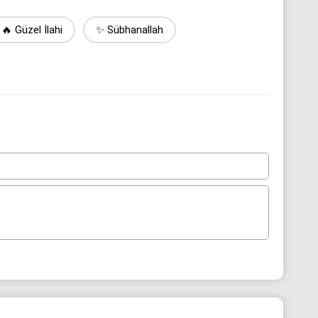
🔥 Güzel İlahi
✨ Sübhanallah