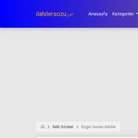
ilahilersozu
Anasayfa
Kategoriler
.Com
İlahi Sözleri
Engin Gunes ilahiler