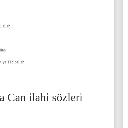
lallah
llah
 ya Tabiballah
Can ilahi sözleri