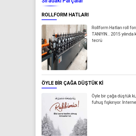
Sıradaki Parçalar
ROLLFORM HATLARI
Rollform Hatları roll 
TANIYIN... 2015 yılında
tecrü
ÖYLE BIR ÇAĞA DÜŞTÜK KI
Öyle bir çağa düştük k
fuhuş fışkırıyor. İnter