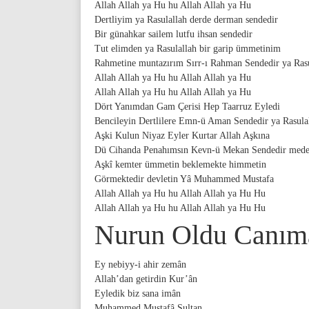
Allah Allah ya Hu hu Allah Allah ya Hu
Dertliyim ya Rasulallah derde derman sendedir
Bir günahkar sailem lutfu ihsan sendedir
Tut elimden ya Rasulallah bir garip ümmetinim
Rahmetine muntazırım Sırr-ı Rahman Sendedir ya Rasu
Allah Allah ya Hu hu Allah Allah ya Hu
Allah Allah ya Hu hu Allah Allah ya Hu
Dört Yanımdan Gam Çerisi Hep Taarruz Eyledi
Bencileyin Dertlilere Emn-ü Aman Sendedir ya Rasula
Aşki Kulun Niyaz Eyler Kurtar Allah Aşkına
Dü Cihanda Penahımsın Kevn-ü Mekan Sendedir medet
Aşkî kemter ümmetin beklemekte himmetin
Görmektedir devletin Yâ Muhammed Mustafa
Allah Allah ya Hu hu Allah Allah ya Hu Hu
Allah Allah ya Hu hu Allah Allah ya Hu Hu
Nurun Oldu Canıma 
Ey nebiyy-i ahir zemân
Allah’dan getirdin Kur’ân
Eyledik biz sana imân
Muhammed Mustafâ Sultan