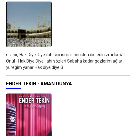
siz hiç Hak Diye Diye ilahisini ismail onulden dinledinizmi İsmail
Önül - Hak Diye Diye ilahi sözleri Sabaha kadar gözlerim ağlar
yüreğim yanar Hak diye diye G
ENDER TEKIN - AMAN DÜNYA