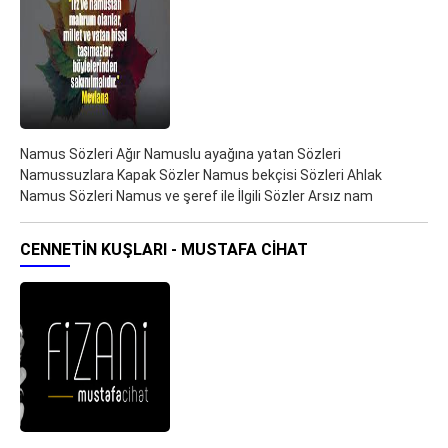
Namus Sözleri Ağır Namuslu ayağına yatan Sözleri
Namussuzlara Kapak Sözler Namus bekçisi Sözleri Ahlak
Namus Sözleri Namus ve şeref ile İlgili Sözler Arsız nam
CENNETIN KUŞLARI - MUSTAFA CIHAT