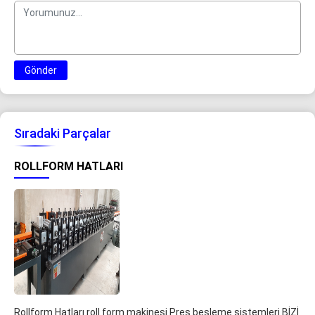
Gönder
Sıradaki Parçalar
ROLLFORM HATLARI
Rollform Hatları roll form makinesi Pres besleme sistemleri BİZİ