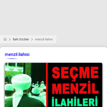
İlahi Sözleri
menzil ilahisi
menzil ilahisi