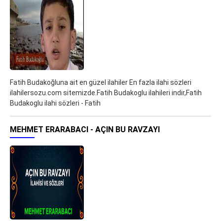
Fatih Budakoğluna ait en güzel ilahiler En fazla ilahi sözleri
ilahilersozu.com sitemizde.Fatih Budakoglu ilahileri indir,Fatih
Budakoglu ilahi sözleri - Fatih
MEHMET ERARABACI - AÇIN BU RAVZAYI