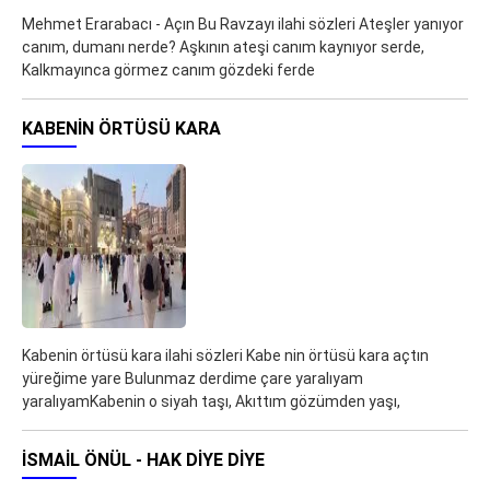
Mehmet Erarabacı - Açın Bu Ravzayı ilahi sözleri Ateşler yanıyor
canım, dumanı nerde? Aşkının ateşi canım kaynıyor serde,
Kalkmayınca görmez canım gözdeki ferde
KABENIN ÖRTÜSÜ KARA
Kabenin örtüsü kara ilahi sözleri Kabe nin örtüsü kara açtın
yüreğime yare Bulunmaz derdime çare yaralıyam
yaralıyamKabenin o siyah taşı, Akıttım gözümden yaşı,
İSMAIL ÖNÜL - HAK DIYE DIYE