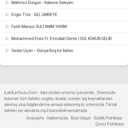
Mahmut Durgun - Kabene Geleyim
Engin Titiz - GEL UMREYE
Fatih Mansız SULTANIM YARİM
Muhammed Enes ft. Emrullah Demir | GÜL KOKUN GELİR
Sedat Uçan – Dünya Boştur İlahisi
iLahiLerSozu.Com - ilahi sözleri sitemiz içerisinde , Sitemizde
bulunan tüm ilahiler, ezgiler, dualar, sureler dış kaynaklardan
alınmış olup bilgilendirme amaçlı eklenmiştir, sitemizde Tiktok
ilahileri yer almakta mp3 barındırılmamaktadır.
Anasayfa
Hakkımızda
Bize Ulaşın
Gizlilik Politikası
Çerez Politikası