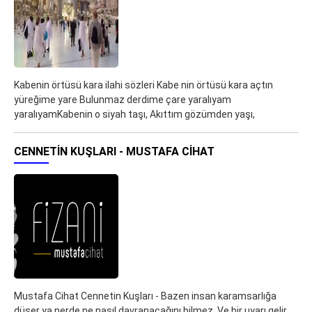
Kabenin örtüsü kara ilahi sözleri Kabe nin örtüsü kara açtın
yüreğime yare Bulunmaz derdime çare yaralıyam
yaralıyamKabenin o siyah taşı, Akıttım gözümden yaşı,
CENNETIN KUŞLARI - MUSTAFA CIHAT
Mustafa Cihat Cennetin Kuşları - Bazen insan karamsarlığa
düşer ya nerde ne nasıl davranacağını bilmez. Ve bir uyarı gelir