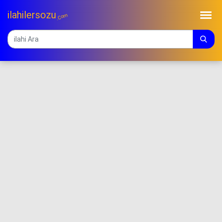
ilahilersozu
.Com