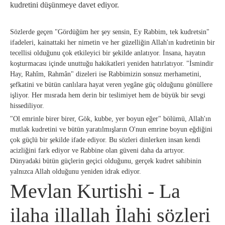
kudretini düşünmeye davet ediyor.
Sözlerde geçen "Gördüğüm her şey sensin, Ey Rabbim, tek kudretsin"
ifadeleri, kainattaki her nimetin ve her güzelliğin Allah'ın kudretinin bir
tecellisi olduğunu çok etkileyici bir şekilde anlatıyor. İnsana, hayatın
koşturmacası içinde unuttuğu hakikatleri yeniden hatırlatıyor. "İsmindir
Hay, Rahîm, Rahmân" dizeleri ise Rabbimizin sonsuz merhametini,
şefkatini ve bütün canlılara hayat veren yegâne güç olduğunu gönüllere
işliyor. Her mısrada hem derin bir teslimiyet hem de büyük bir sevgi
hissediliyor.
"Ol emrinle birer birer, Gök, kubbe, yer boyun eğer" bölümü, Allah'ın
mutlak kudretini ve bütün yaratılmışların O'nun emrine boyun eğdiğini
çok güçlü bir şekilde ifade ediyor. Bu sözleri dinlerken insan kendi
acizliğini fark ediyor ve Rabbine olan güveni daha da artıyor.
Dünyadaki bütün güçlerin geçici olduğunu, gerçek kudret sahibinin
yalnızca Allah olduğunu yeniden idrak ediyor.
Mevlan Kurtishi - La
ilaha illallah İlahi sözleri