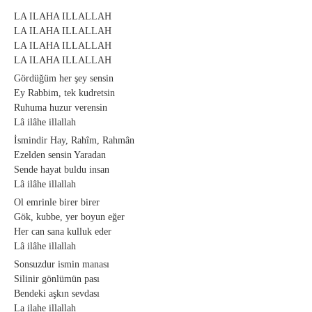
LA ILAHA ILLALLAH
LA ILAHA ILLALLAH
LA ILAHA ILLALLAH
LA ILAHA ILLALLAH
Gördüğüm her şey sensin
Ey Rabbim, tek kudretsin
Ruhuma huzur verensin
Lâ ilâhe illallah
İsmindir Hay, Rahîm, Rahmân
Ezelden sensin Yaradan
Sende hayat buldu insan
Lâ ilâhe illallah
Ol emrinle birer birer
Gök, kubbe, yer boyun eğer
Her can sana kulluk eder
Lâ ilâhe illallah
Sonsuzdur ismin manası
Silinir gönlümün pası
Bendeki aşkın sevdası
La ilahe illallah