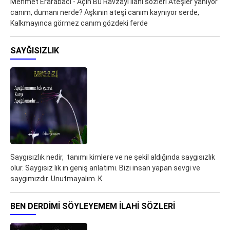
Mehmet Erarabacı - Açın Bu Ravzayı ilahi sözleri Ateşler yanıyor
canım, dumanı nerde? Aşkının ateşi canım kaynıyor serde,
Kalkmayınca görmez canım gözdeki ferde
SAYĞISIZLIK
Saygısızlık nedir, tanımı kimlere ve ne şekil aldığında saygısızlık
olur. Saygısız lık ın geniş anlatımı. Bizi insan yapan sevgi ve
saygımızdır. Unutmayalım..K
BEN DERDIMI SÖYLEYEMEM ILAHI SÖZLERI