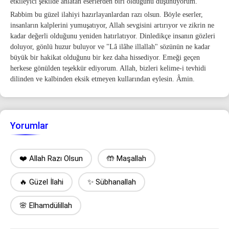
etkileyici şekilde anlatan eserlerden biri olduğunu düşünüyorum.
Rabbim bu güzel ilahiyi hazırlayanlardan razı olsun. Böyle eserler,
insanların kalplerini yumuşatıyor, Allah sevgisini artırıyor ve zikrin ne
kadar değerli olduğunu yeniden hatırlatıyor. Dinledikçe insanın gözleri
doluyor, gönlü huzur buluyor ve "Lâ ilâhe illallah" sözünün ne kadar
büyük bir hakikat olduğunu bir kez daha hissediyor. Emeği geçen
herkese gönülden teşekkür ediyorum. Allah, bizleri kelime-i tevhidi
dilinden ve kalbinden eksik etmeyen kullarından eylesin. Âmin.
Yorumlar
❤️ Allah Razı Olsun
🤲 Maşallah
🔥 Güzel İlahi
✨ Sübhanallah
🌸 Elhamdülillah