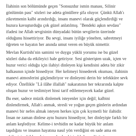
İlahinin son bölümünde geçen "Sonsuzdur ismin manası, Silinir
gönlümün pası" sözleri ise adeta gönüllere şifa oluyor. Çünkü Allah'ı
zikretmenin kalbi arındırdığı, insanı manevi olarak güçlendirdiği ve
huzura kavuşturduğu çok güzel anlatılmış. "Bendeki aşkın sevdası"
ifadesi ise Allah sevgisinin dünyadaki bütün sevgilerin üzerinde
olduğunu hissettiriyor. Bu sevgi, insanı iyiliğe yönelten, sabretmeyi
öğreten ve hayatın her anında umut veren en büyük nimettir.
Mevlan Kurtishi'nin samimi ve duygu yüklü yorumu ise bu güzel
sözleri daha da etkileyici hale getiriyor. Sesi gösterişten uzak, içten ve
huzur verici olduğu için ilahiyi dinleyen kişi kendisini adeta bir zikir
halkasının içinde hissediyor. Her kelimeyi hissederek okuması, ilahinin
manevi atmosferini güçlendiriyor ve dinleyeni derin bir tefekküre sevk
ediyor. Özellikle "Lâ ilâhe illallah" nakaratının her tekrarında kalpte
oluşan huzur ve teslimiyet hissi tarif edilemeyecek kadar güzel.
Bu eser, sadece müzik dinlemek isteyenler için değil; kalbini
dinlendirmek, Allah'ı anmak, stresli ve yoğun geçen günlerin ardından
manevi bir nefes almak isteyen herkes için çok kıymetli bir ilahidir.
İnsan ne zaman dinlese aynı huzuru hissediyor, her dinleyişte farklı bir
anlam keşfediyor. Kelime-i tevhidin ne kadar büyük bir anlam
taşıdığını ve insanın hayatına nasıl yön verdiğini en sade ama en