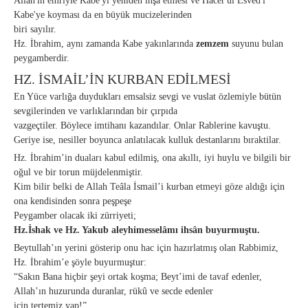
Allah'ın emriyle Kabe'yi yeniden inşa etmesi ve Hacer'ül Esved'i
Kabe'ye koyması da en büyük mucizelerinden
biri sayılır.
Hz. İbrahim, aynı zamanda Kabe yakınlarında
zemzem
suyunu bulan
peygamberdir.
HZ. İSMAİL’İN KURBAN EDİLMESİ
En Yüce varlığa duydukları emsalsiz sevgi ve vuslat özlemiyle bütün
sevgilerinden ve varlıklarından bir çırpıda
vazgeçtiler. Böylece imtihanı kazandılar. Onlar Rablerine kavuştu.
Geriye ise, nesiller boyunca anlatılacak kulluk destanlarını bıraktilar.
Hz. İbrahim’in duaları kabul edilmiş, ona akıllı, iyi huylu ve bilgili bir
oğul ve bir torun müjdelenmiştir.
Kim bilir belki de Allah Teâla İsmail’i kurban etmeyi göze aldığı için
ona kendisinden sonra peşpeşe
Peygamber olacak iki zürriyeti;
Hz.İshak ve Hz. Yakub aleyhimesselâmı ihsân buyurmuştu.
Beytullah’ın yerini gösterip onu hac için hazırlatmış olan Rabbimiz,
Hz. İbrahim’e şöyle buyurmuştur:
“Sakın Bana hiçbir şeyi ortak koşma; Beyt’imi de tavaf edenler,
Allah’ın huzurunda duranlar, rükû ve secde edenler
için tertemiz yap!”