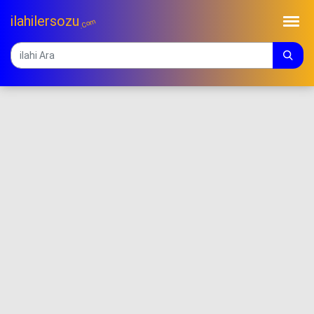
ilahilersozu
.Com