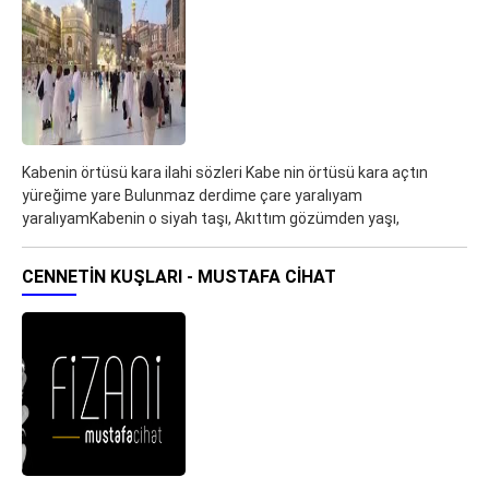
Kabenin örtüsü kara ilahi sözleri Kabe nin örtüsü kara açtın
yüreğime yare Bulunmaz derdime çare yaralıyam
yaralıyamKabenin o siyah taşı, Akıttım gözümden yaşı,
CENNETIN KUŞLARI - MUSTAFA CIHAT