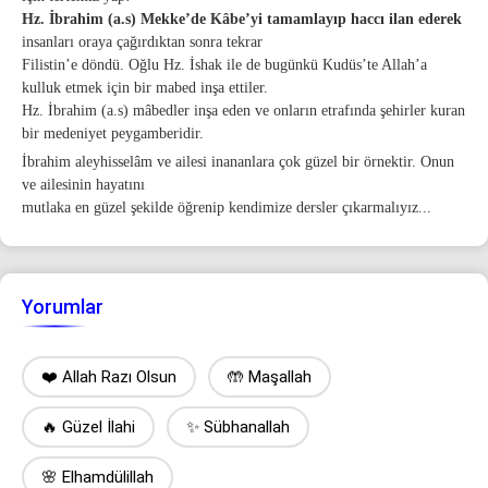
Hz. İbrahim (a.s) Mekke’de Kâbe’yi tamamlayıp haccı ilan ederek
insanları oraya çağırdıktan sonra tekrar
Filistin’e döndü. Oğlu Hz. İshak ile de bugünkü Kudüs’te Allah’a
kulluk etmek için bir mabed inşa ettiler.
Hz. İbrahim (a.s) mâbedler inşa eden ve onların etrafında şehirler kuran
bir medeniyet peygamberidir.
İbrahim aleyhisselâm ve ailesi inananlara çok güzel bir örnektir. Onun
ve ailesinin hayatını
mutlaka en güzel şekilde öğrenip kendimize dersler çıkarmalıyız...
Yorumlar
❤️ Allah Razı Olsun
🤲 Maşallah
🔥 Güzel İlahi
✨ Sübhanallah
🌸 Elhamdülillah