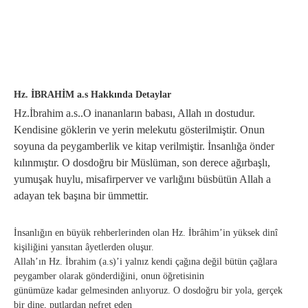
Hz. İBRAHİM a.s Hakkında Detaylar
Hz.İbrahim a.s..O inananların babası, Allah ın dostudur.
Kendisine göklerin ve yerin melekutu gösterilmiştir. Onun
soyuna da peygamberlik ve kitap verilmiştir. İnsanlığa önder
kılınmıştır. O dosdoğru bir Müslüman, son derece ağırbaşlı,
yumuşak huylu, misafirperver ve varlığını büsbütün Allah a
adayan tek başına bir ümmettir.
İnsanlığın en büyük rehberlerinden olan Hz. İbrâhim’in yüksek dinî
kişiliğini yansıtan âyetlerden oluşur.
Allah’ın Hz. İbrahim (a.s)’i yalnız kendi çağına değil bütün çağlara
peygamber olarak gönderdiğini, onun öğretisinin
günümüze kadar gelmesinden anlıyoruz. O dosdoğru bir yola, gerçek
bir dine, putlardan nefret eden