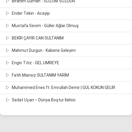
İbrahim Gürhan - SÖZÜM SÖZDÜR
Ender Tekin - Acayip
Mustafa Sevim - Güller Ağlar Olmuş
BEKİR ÇAYIR CAN SULTANIM
Mahmut Durgun - Kabene Geleyim
Engin Titiz - GEL UMREYE
Fatih Mansız SULTANIM YARİM
Muhammed Enes ft. Emrullah Demir | GÜL KOKUN GELİR
Sedat Uçan – Dünya Boştur İlahisi