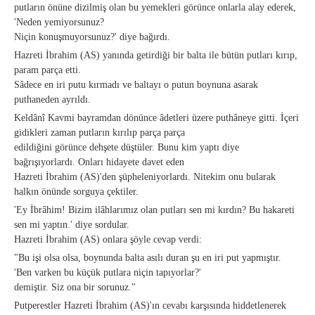
putların önüne dizilmiş olan bu yemekleri görünce onlarla alay ederek,
'Neden yemiyorsunuz?
Niçin konuşmuyorsunuz?' diye bağırdı.
Hazreti İbrahim (AS) yanında getirdiği bir balta ile bütün putları kırıp,
param parça etti.
Sâdece en iri putu kırmadı ve baltayı o putun boynuna asarak
puthaneden ayrıldı.
Keldânî Kavmi bayramdan dönünce âdetleri üzere puthâneye gitti. İçeri
gidikleri zaman putların kırılıp parça parça
edildiğini görünce dehşete düştüler. Bunu kim yaptı diye
bağrışıyorlardı. Onları hidayete davet eden
Hazreti İbrahim (AS)'den şüpheleniyorlardı. Nitekim onu bularak
halkın önünde sorguya çektiler.
'Ey İbrâhim! Bizim ilâhlarımız olan putları sen mi kırdın? Bu hakareti
sen mi yaptın.' diye sordular.
Hazreti İbrahim (AS) onlara şöyle cevap verdi:
"Bu işi olsa olsa, boynunda balta asılı duran şu en iri put yapmıştır.
'Ben varken bu küçük putlara niçin tapıyorlar?'
demiştir. Siz ona bir sorunuz."
Putperestler Hazreti İbrahim (AS)'ın cevabı karşısında hiddetlenerek