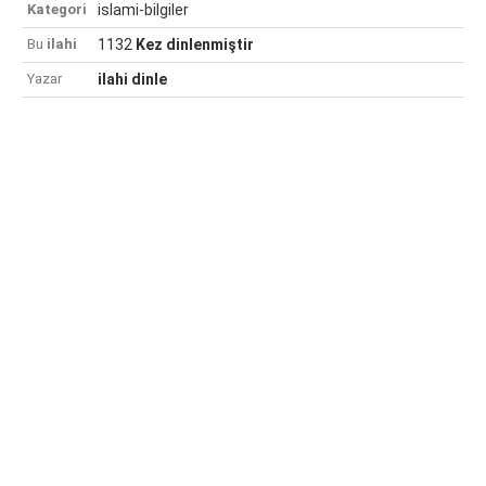
Kategori
islami-bilgiler
Bu
ilahi
1132
Kez dinlenmiştir
Yazar
ilahi dinle