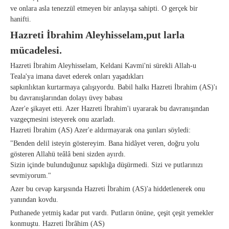
ve onlara asla tenezzül etmeyen bir anlayışa sahipti. O gerçek bir
hanifti.
Hazreti İbrahim Aleyhisselam,put larla
mücadelesi.
Hazreti İbrahim Aleyhisselam, Keldani Kavmi'ni sürekli Allah-u
Teala'ya imana davet ederek onları yaşadıkları
sapkınlıktan kurtarmaya çalışıyordu. Babil halkı Hazreti İbrahim (AS)'ı
bu davranışlarından dolayı üvey babası
Azer'e şikayet etti. Azer Hazreti İbrahim'i uyararak bu davranışından
vazgeçmesini isteyerek onu azarladı.
Hazreti İbrahim (AS) Azer'e aldırmayarak ona şunları söyledi:
"Benden delil isteyin göstereyim. Bana hidâyet veren, doğru yolu
gösteren Allahü teâlâ beni sizden ayırdı.
Sizin içinde bulunduğunuz sapıklığa düşürmedi. Sizi ve putlarınızı
sevmiyorum."
Azer bu cevap karşısında Hazreti İbrahim (AS)'a hiddetlenerek onu
yanından kovdu.
Puthanede yetmiş kadar put vardı. Putların önüne, çeşit çeşit yemekler
konmuştu. Hazreti İbrâhim (AS)