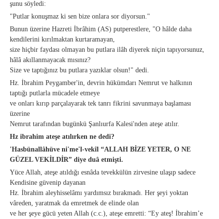
şunu söyledi:
"Putlar konuşmaz ki sen bize onlara sor diyorsun."
Bunun üzerine Hazreti İbrâhim (AS) putperestlere, "O hâlde daha
kendilerini kırılmaktan kurtaramayan,
size hiçbir faydası olmayan bu putlara ilâh diyerek niçin tapıyorsunuz,
hâlâ akıllanmayacak mısınız?
Size ve taptığınız bu putlara yazıklar olsun!" dedi.
Hz. İbrahim Peygamber'in, devrin hükümdarı Nemrut ve halkının
taptığı putlarla mücadele etmeye
ve onları kırıp parçalayarak tek tanrı fikrini savunmaya başlaması
üzerine
Nemrut tarafından bugünkü Şanlıurfa Kalesi'nden ateşe atılır.
Hz ibrahim ateşe atılırken ne dedi?
'Hasbünallâhüve ni'me'l-vekîl “ALLAH BİZE YETER, O NE
GÜZEL VEKİLDİR” diye duâ etmişti.
Yüce Allah, ateşe atıldığı esnâda tevekkülün zirvesine ulaşıp sadece
Kendisine güvenip dayanan
Hz. İbrahim aleyhisselâmı yardımsız bırakmadı. Her şeyi yoktan
vâreden, yaratmak da emretmek de elinde olan
ve her şeye gücü yeten Allah (c.c.), ateşe emretti: “Ey ateş! İbrahim’e