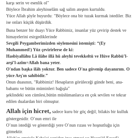
karşı serin ve esenlik ol”
Böylece İbrahim aleyhisselâm sağ salim ateşten kurtuldu.
Yüce Allah şöyle buyurdu: “Böylece ona bir tuzak kurmak istediler. Biz
ise onları küçük düşürdük.
Buna benzer bir duayı Yüce Rabbimiz, insanlar yüz çevirip destek ve
himayelerini esirgediklerinde
Sevgili Peygamberimizden söylemesini istemişti: “(Ey
Muhammed!) Yüz çevirirlerse de ki:
Hasbiyallâhu Lâ ilâhe illâ hû aleyhi tevekkeltü ve Hüve Rabbü’l-
arşi’l-azîm=Allah bana yeter.
O'ndan başka ilâh yoktur. Ben sadece O'na güvenip dayanırım. O
yüce Arş'ın sahibidir.”
Onun duasının, “Rabbimiz! Hesapların görüleceği günde beni, ana-
babamı ve bütün müminleri bağışla”
şeklindeki son cümlesi,bütün müslümanlarca en çok sevilen ve tekrar
edilen dualardan biri olmuştur.
Allah için hicret,
sadece kuru bir göç değil; bilakis bir kulluk
göstergesidir. O’nun emri ile
O’nun istediği ve gösterdiği yere O’nun rızası ve hoşnutluğu için
gitmektir.