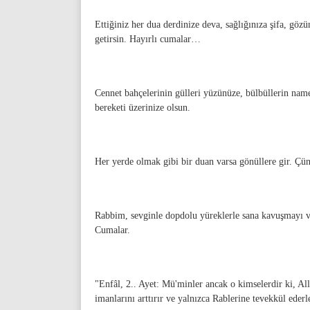
Ettiğiniz her dua derdinize deva, sağlığınıza şifa, göz
getirsin. Hayırlı cumalar…
Cennet bahçelerinin gülleri yüzünüze, bülbüllerin name
bereketi üzerinize olsun.
Her yerde olmak gibi bir duan varsa gönüllere gir. Çünk
Rabbim, sevginle dopdolu yüreklerle sana kavuşmayı ve
Cumalar.
"Enfâl, 2.. Ayet: Mü'minler ancak o kimselerdir ki, Al
imanlarını arttırır ve yalnızca Rablerine tevekkül ederl