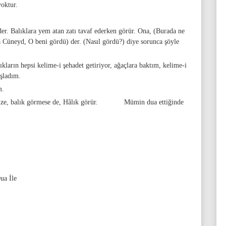
yoktur.
der. Balıklara yem atan zatı tavaf ederken görür. Ona, (Burada ne
â Cüneyd, O beni gördü) der. (Nasıl gördü?) diye sorunca şöyle
ıkların hepsi kelime-i şehadet getiriyor, ağaçlara baktım, kelime-i
aşladım.
m.
t denize, balık görmese de, Hâlık görür. Mümin dua ettiğinde
a İle