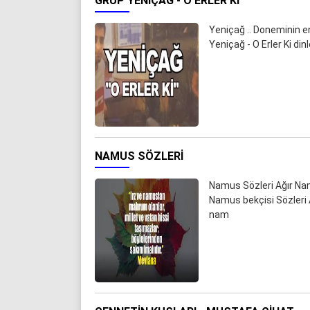
GRUP YENIÇAĞ - O ERLER KI
Yeniçağ .. Doneminin en
Yeniçağ - O Erler Ki di
NAMUS SÖZLERI
Namus Sözleri Ağır Na
Namus bekçisi Sözleri A
nam