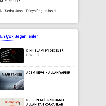
KOKUN GELİR
Sedat Uçan – Dünya Boştur İlahisi
En Çok Beğenilenler
DINI İSLAMI IYI GECELER
SÖZLERI
ADEM SEVGI - ALLAH YARDIR
DURSUN ALI ERZINCANLI
ALLAH TAN KORKANLAR