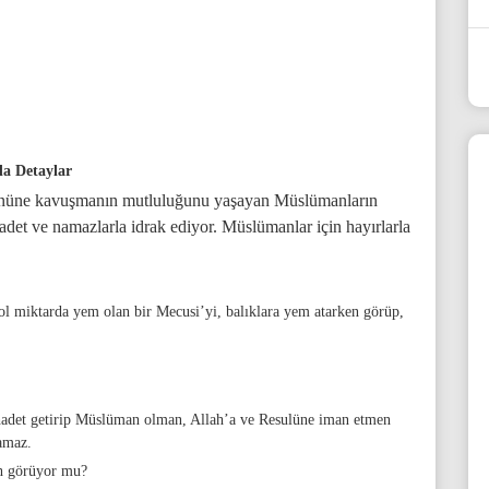
da Detaylar
gününe kavuşmanın mutluluğunu yaşayan Müslümanların
det ve namazlarla idrak ediyor. Müslümanlar için hayırlarla
bol miktarda yem olan bir Mecusi’yi, balıklara yem atarken görüp,
ehadet getirip Müslüman olman, Allah’a ve Resulüne iman etmen
amaz.
ah görüyor mu?