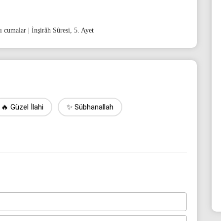
ı cumalar | İnşirâh Sûresi, 5. Ayet
🔥 Güzel İlahi
✨ Sübhanallah