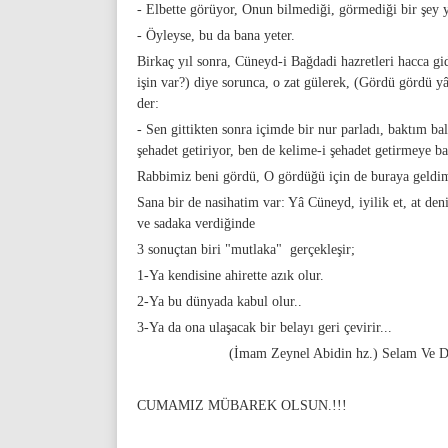
- Elbette görüyor, Onun bilmediği, görmediği bir şey 
- Öyleyse, bu da bana yeter.
Birkaç yıl sonra, Cüneyd-i Bağdadi hazretleri hacca gi
işin var?) diye sorunca, o zat gülerek, (Gördü gördü y
der:
- Sen gittikten sonra içimde bir nur parladı, baktım bal
şehadet getiriyor, ben de kelime-i şehadet getirmeye b
Rabbimiz beni gördü, O gördüğü için de buraya geldi
Sana bir de nasihatim var: Yâ Cüneyd, iyilik et, a
ve sadaka verdiğinde
3 sonuçtan biri "mutlaka" gerçekleşir;
1-Ya kendisine ahirette azık olur.
2-Ya bu dünyada kabul olur..
3-Ya da ona ulaşacak bir belayı geri çevirir...
(İmam Zeynel Abidin hz.) Selam Ve Du
CUMAMIZ MÜBAREK OLSUN.!!!