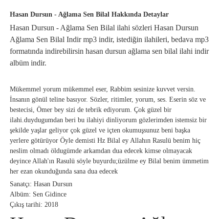
Hasan Dursun - Ağlama Sen Bilal Hakkında Detaylar
Hasan Dursun - Ağlama Sen Bilal ilahi sözleri Hasan Dursun
Ağlama Sen Bilal Indir mp3 indir, istediğin ilahileri, bedava mp3
formatında indirebilirsin hasan dursun ağlama sen bilal ilahi indir
albüm indir.
Mükemmel yorum mükemmel eser, Rabbim sesinize kuvvet versin.
İnsanın gönül teline basıyor. Sözler, ritimler, yorum, ses. Eserin söz ve
bestecisi, Ömer bey sizi de tebrik ediyorum. Çok güzel bir
ilahi.duydugumdan beri bu ilahiyi dinliyorum gözlerimden istemsiz bir
şekilde yaşlar geliyor çok güzel ve içten okumuşsunuz beni başka
yerlere götürüyor Öyle demisti Hz Bilal ey Allahın Rasulü benim hiç
neslim olmadı öldugümde arkamdan dua edecek kimse olmayacak
deyince Allah'ın Rasulü söyle buyurdu;üzülme ey Bilal benim ümmetim
her ezan okunduğunda sana dua edecek
Sanatçı: Hasan Dursun
Albüm: Sen Gidince
Çıkış tarihi: 2018