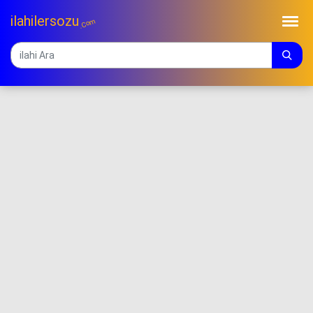
ilahilersozu
.Com