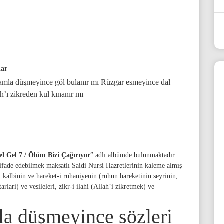
lar
amla düşmeyince göl bulanır mı Rüzgar esmeyince dal
h’ı zikreden kul kınanır mı
el Gel 7 / Ölüm Bizi Çağırıyor
” adlı albümde bulunmaktadır.
i ifade edebilmek maksatlı Saidi Nursi Hazretlerinin kaleme almış
-i kalbinin ve hareket-i ruhaniyenin (ruhun hareketinin seyrinin,
lari) ve vesileleri, zikr-i ilahi (Allah’i zikretmek) ve
a düşmeyince sözleri