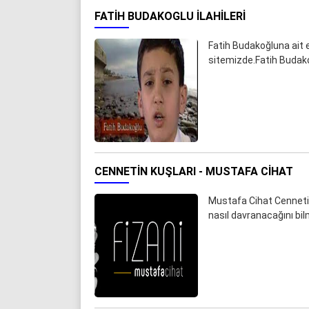
FATIH BUDAKOGLU ILAHILERI
Fatih Budakoğluna ait en
sitemizde.Fatih Budakogl
CENNETIN KUŞLARI - MUSTAFA CIHAT
Mustafa Cihat Cennetin
nasıl davranacağını bilm