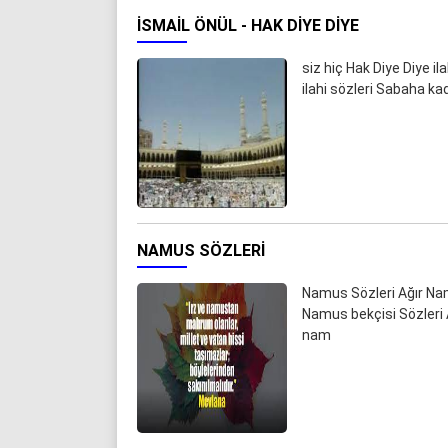
İSMAIL ÖNÜL - HAK DIYE DIYE
siz hiç Hak Diye Diye il
ilahi sözleri Sabaha ka
NAMUS SÖZLERI
Namus Sözleri Ağır Na
Namus bekçisi Sözleri A
nam