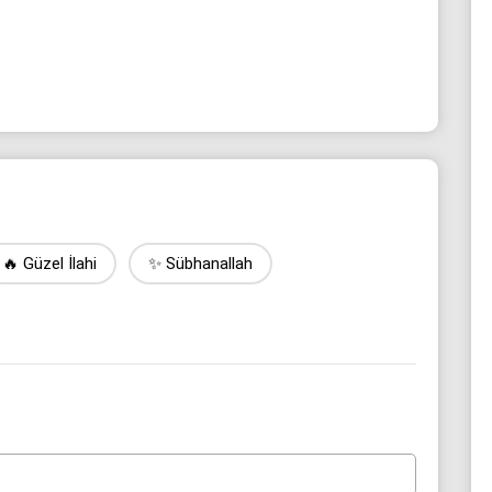
🔥 Güzel İlahi
✨ Sübhanallah