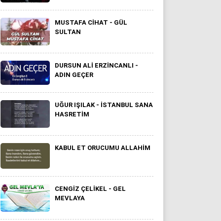
MUSTAFA CIHAT - GÜL
SULTAN
DURSUN ALI ERZINCANLI -
ADIN GEÇER
UĞUR IŞILAK - İSTANBUL SANA
HASRETIM
KABUL ET ORUCUMU ALLAHIM
CENGIZ ÇELIKEL - GEL
MEVLAYA