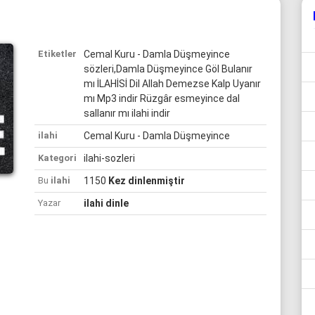
Etiketler
Cemal Kuru - Damla Düşmeyince
sözleri,Damla Düşmeyince Göl Bulanır
mı İLAHİSİ Dil Allah Demezse Kalp Uyanır
mı Mp3 indir Rüzgâr esmeyince dal
sallanır mı ilahi indir
ilahi
Cemal Kuru - Damla Düşmeyince
Kategori
ilahi-sozleri
Bu
ilahi
1150
Kez dinlenmiştir
Yazar
ilahi dinle