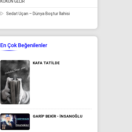
KOKUN GELİR
Sedat Uçan – Dünya Boştur İlahisi
En Çok Beğenilenler
KAFA TATILDE
GARIP BEKIR - İNSANOĞLU