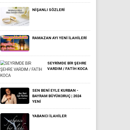
NIŞANLI SÖZLERI
RAMAZAN AYI YENI İLAHILERI
SEYRİMDE BİR ŞEHRE
VARDIM / FATİH KOCA
SEN BENI EYLE KURBAN -
BAYRAM BÜYÜKORUÇ | 2024
YENİ
YABANCI ILAHILER