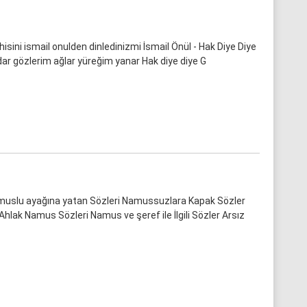
ahisini ismail onulden dinledinizmi İsmail Önül - Hak Diye Diye
dar gözlerim ağlar yüreğim yanar Hak diye diye G
muslu ayağına yatan Sözleri Namussuzlara Kapak Sözler
hlak Namus Sözleri Namus ve şeref ile İlgili Sözler Arsız