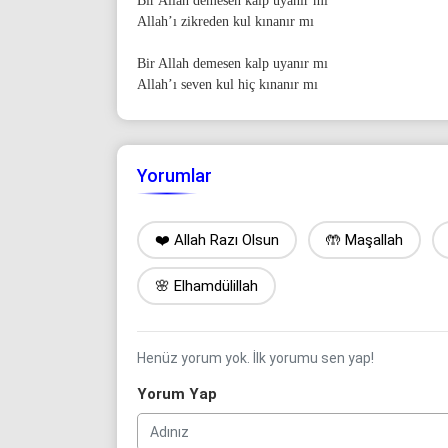
Bir Allah demesen kalp uyanır mı
Allah’ı zikreden kul kınanır mı
Bir Allah demesen kalp uyanır mı
Allah’ı seven kul hiç kınanır mı
Yorumlar
❤️ Allah Razı Olsun
🤲 Maşallah
🌸 Elhamdülillah
Henüz yorum yok. İlk yorumu sen yap!
Yorum Yap