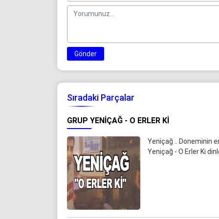
Gönder
Sıradaki Parçalar
GRUP YENIÇAĞ - O ERLER KI
Yeniçağ .. Doneminin en
Yeniçağ - O Erler Ki di