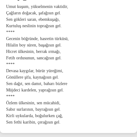
Umut kuşum, yükselmenin vaktidir,
Çağların doğacak, şafağısın gel.
Sen gökleri saran, ebemkuşağı,
Kurtuluş neslinin toprağısın gel.
****
Gecenin böğründe, hasretin türküsü,
Hilalin boy süren, başağısın gel.
Hicret ülkesinin, berrak ırmağı,
Fetih ordusunun, sancağısın gel.
****
Devasa kaygılar, bürür yüreğimi,
Gönüllere şifa, kaynağısın gel.
Sen dağıt, sen damıt, baharı bizlere
Müjdeci kardelen, yaprağısın gel.
****
Özlem ülkesinin, sen mücahidi,
Sabır surlarının, bayrağısın gel.
Kirli uykularda, boğulurken çağ,
Sen fethi karibin, çerağısın gel.