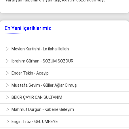
yaralıyamKabenin o siyah taşı, Akıttım gözümden yaşı,
En Yeni İçeriklerimiz
Mevlan Kurtishi - La ilaha illallah
İbrahim Gürhan - SÖZÜM SÖZDÜR
Ender Tekin - Acayip
Mustafa Sevim - Güller Ağlar Olmuş
BEKİR ÇAYIR CAN SULTANIM
Mahmut Durgun - Kabene Geleyim
Engin Titiz - GEL UMREYE