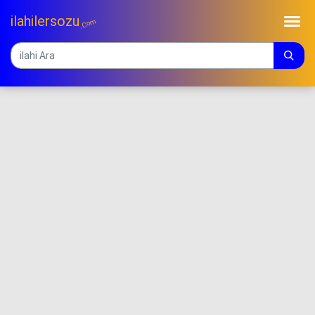
ilahilersozu
.Com