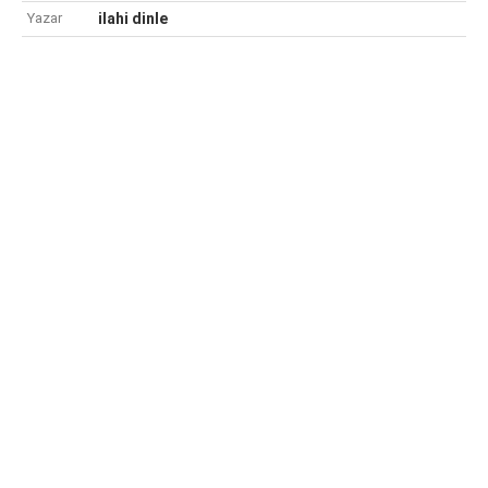
Yazar
ilahi dinle