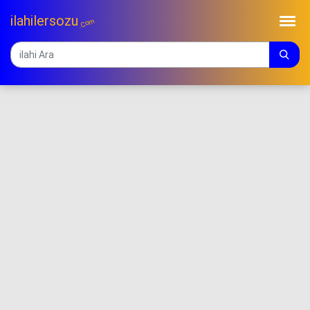
ilahilersozu
.Com