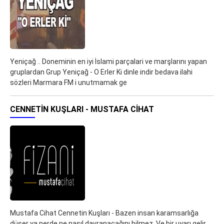
Yeniçağ .. Doneminin en iyi İslami parçalari ve marşlarını yapan
gruplardan Grup Yeniçağ - O Erler Ki dinle indir bedava ilahi
sözleri Marmara FM i unutmamak ge
CENNETIN KUŞLARI - MUSTAFA CIHAT
Mustafa Cihat Cennetin Kuşları - Bazen insan karamsarlığa
düşer ya nerde ne nasıl davranacağını bilmez. Ve bir uyarı gelir