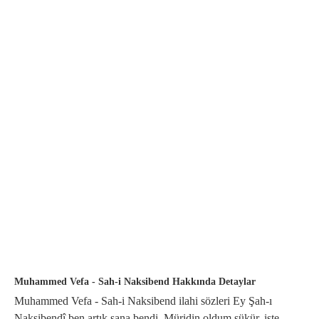
Muhammed Vefa - Sah-i Naksibend Hakkında Detaylar
Muhammed Vefa - Sah-i Naksibend ilahi sözleri Ey Şah-ı
Nakşibendî ben artık sana bendi, Müridin oldum şükür, işte