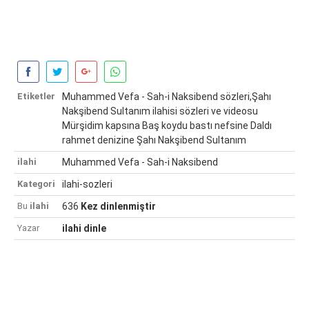
Etiketler
Muhammed Vefa - Sah-i Naksibend sözleri,Şahı
Nakşibend Sultanım ilahisi sözleri ve videosu
Mürşidim kapsına Baş koydu bastı nefsine Daldı
rahmet denizine Şahı Nakşibend Sultanım
ilahi
Muhammed Vefa - Sah-i Naksibend
Kategori
ilahi-sozleri
Bu
ilahi
636
Kez dinlenmiştir
Yazar
ilahi dinle