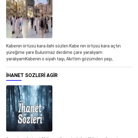
Kabenin örtüsü kara ilahi sözleri Kabe nin örtüsü kara açtın
yüreğime yare Bulunmaz derdime çare yaralıyam
yaralıyamKabenin o siyah taşı, Akıttım gözümden yaşı,
IHANET SOZLERI AGIR