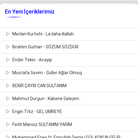
En Yeni İçeriklerimiz
Mevlan Kurtishi - La ilaha illallah
İbrahim Gürhan - SÖZÜM SÖZDÜR
Ender Tekin - Acayip
Mustafa Sevim - Güller Ağlar Olmuş
BEKİR ÇAYIR CAN SULTANIM
Mahmut Durgun - Kabene Geleyim
Engin Titiz - GEL UMREYE
Fatih Mansız SULTANIM YARİM
Muhammed Enes ft. Emrullah Demir | GÜL KOKUN GELİR