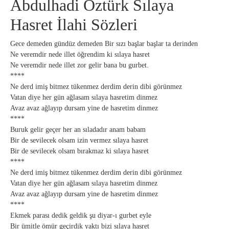
Abdulhadi Öztürk Sılaya
Hasret İlahi Sözleri
Gece demeden gündüz demeden Bir sızı başlar başlar ta derinden
Ne veremdir nede illet öğrendim ki sılaya hasret
Ne veremdir nede illet zor gelir bana bu gurbet.
****
Ne derd imiş bitmez tükenmez derdim derin dibi görünmez
Vatan diye her gün ağlasam sılaya hasretim dinmez
Avaz avaz ağlayıp dursam yine de hasretim dinmez
****
Buruk gelir geçer her an sıladadır anam babam
Bir de sevilecek olsam izin vermez sılaya hasret
Bir de sevilecek olsam bırakmaz ki sılaya hasret
****
Ne derd imiş bitmez tükenmez derdim derin dibi görünmez
Vatan diye her gün ağlasam sılaya hasretim dinmez
Avaz avaz ağlayıp dursam yine de hasretim dinmez
****
Ekmek parası dedik geldik şu diyar-ı gurbet eyle
Bir ümitle ömür geçirdik yaktı bizi sılaya hasret