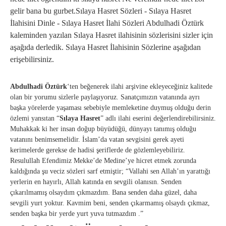
gelir bana bu gurbet.Sılaya Hasret Sözleri - Sılaya Hasret
İlahisini Dinle - Sılaya Hasret İlahi Sözleri Abdulhadi Öztürk
kaleminden yazılan Sılaya Hasret ilahisinin sözlerisini sizler için
aşağıda derledik. Sılaya Hasret İlahisinin Sözlerine aşağıdan
erişebilirsiniz.
Abdulhadi Öztürk
‘ten beğenerek ilahi arşivine ekleyeceğiniz kalitede
olan bir yorumu sizlerle paylaşıyoruz. Sanatçımızın vatanında ayrı
başka yörelerde yaşaması sebebiyle memleketine duymuş olduğu derin
özlemi yansıtan “
Sılaya Hasret
” adlı ilahi eserini değerlendirebilirsiniz.
Muhakkak ki her insan doğup büyüdüğü, dünyayı tanımış olduğu
vatanını benimsemelidir. İslam’da vatan sevgisini gerek ayeti
kerimelerde gerekse de hadisi şeriflerde de gözlemleyebiliriz.
Resulullah Efendimiz Mekke’de Medine’ye hicret etmek zorunda
kaldığında şu veciz sözleri sarf etmiştir; “Vallahi sen Allah’ın yarattığı
yerlerin en hayırlı, Allah katında en sevgili olanısın. Senden
çıkarılmamış olsaydım çıkmazdım. Bana senden daha güzel, daha
sevgili yurt yoktur. Kavmim beni, senden çıkarmamış olsaydı çıkmaz,
senden başka bir yerde yurt yuva tutmazdım .”