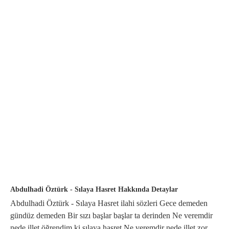
Abdulhadi Öztürk - Sılaya Hasret Hakkında Detaylar
Abdulhadi Öztürk - Sılaya Hasret ilahi sözleri Gece demeden
gündüz demeden Bir sızı başlar başlar ta derinden Ne veremdir
nede illet öğrendim ki sılaya hasret Ne veremdir nede illet zor