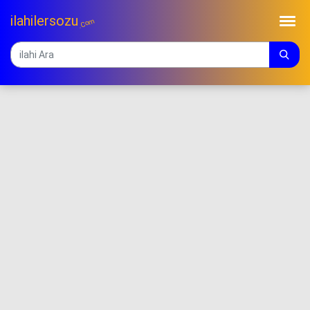
ilahilersozu
.Com