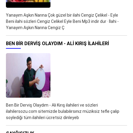
Yanayım Aşkın Narına Çok güzel bir ilahi Cengiz Çelikel - Eyle
Beni ilahi sözleri Cengiz Celikel Eyle Beni Mp3 indir dur · İlahi -
Yanayım Aşkın Narına Cengiz Ç
BEN BIR DERVIŞ OLAYDIM - ALI KIRIŞ ILAHILERI
Ben Bir Derviş Olaydım - Ali Kırış ilahileri ve sözleri
ilahilersozu.com sitemizde bulabılırsınız müziksiz tefle çalip
soylediği tüm ilahileri ücretsiz dinleyeb