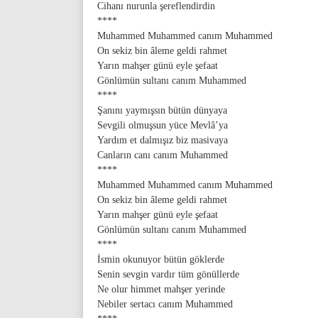
Cihanı nurunla şereflendirdin
****
Muhammed Muhammed canım Muhammed
On sekiz bin âleme geldi rahmet
Yarın mahşer günü eyle şefaat
Gönlümün sultanı canım Muhammed
****
Şanını yaymışsın bütün dünyaya
Sevgili olmuşsun yüce Mevlâ’ya
Yardım et dalmışız biz masivaya
Canların canı canım Muhammed
****
Muhammed Muhammed canım Muhammed
On sekiz bin âleme geldi rahmet
Yarın mahşer günü eyle şefaat
Gönlümün sultanı canım Muhammed
****
İsmin okunuyor bütün göklerde
Senin sevgin vardır tüm gönüllerde
Ne olur himmet mahşer yerinde
Nebiler sertacı canım Muhammed