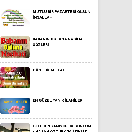
MUTLU BIR PAZARTESI OLSUN
INŞALLAH
BABANIN OĞLUNA NASIHATI
SÖZLERI
GÜNE BISMILLAH
EN GÜZEL YANIK ILAHILER
EZELDEN YANIYOR BU GÖNLÜM
- HASAN ÖZTÜRK (MÜZIKSIZ