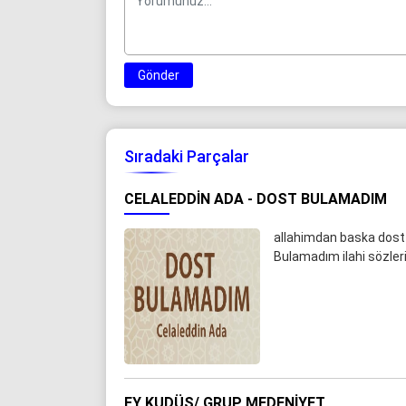
Gönder
Sıradaki Parçalar
CELALEDDIN ADA - DOST BULAMADIM
allahimdan baska dost 
Bulamadım ilahi sözleri
EY KUDÜS/ GRUP MEDENIYET