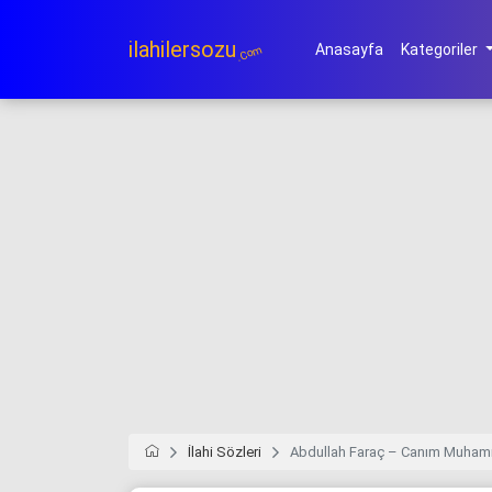
ilahilersozu
Anasayfa
Kategoriler
.Com
İlahi Sözleri
Abdullah Faraç – Canım Muha