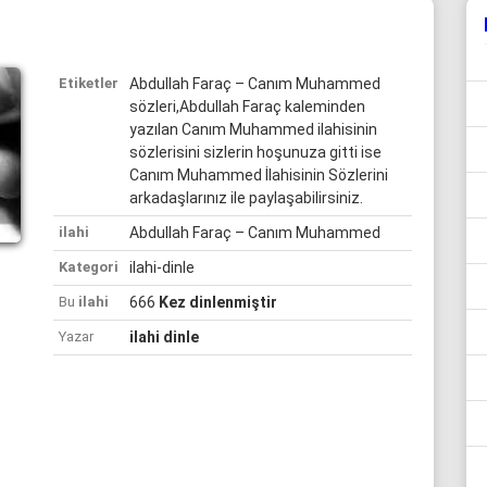
Etiketler
Abdullah Faraç – Canım Muhammed
sözleri,Abdullah Faraç kaleminden
yazılan Canım Muhammed ilahisinin
sözlerisini sizlerin hoşunuza gitti ise
Canım Muhammed İlahisinin Sözlerini
arkadaşlarınız ile paylaşabilirsiniz.
ilahi
Abdullah Faraç – Canım Muhammed
Kategori
ilahi-dinle
Bu
ilahi
666
Kez dinlenmiştir
Yazar
ilahi dinle