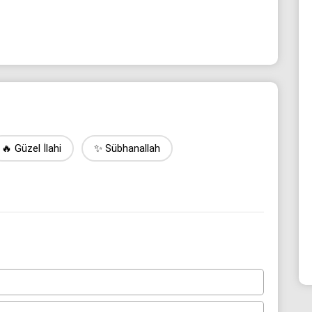
🔥 Güzel İlahi
✨ Sübhanallah