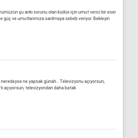
müzün şu ankı sorunu olan küdüs için umut verici bir eser
ere güç ve umutlarımıza sarılmaya sebeb veriyor. Bekleyin
i, neredeyse ne yapsak günah… Televizyonu açıyorsun,
neti açıyorsun, televizyondan daha batak