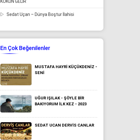
KOKUN GELİR
Sedat Uçan – Dünya Boştur İlahisi
En Çok Beğenilenler
MUSTAFA HAYRI KÜÇÜKDENIZ -
SENI
UĞUR IŞILAK - ŞÖYLE BIR
BAKIYORUM İLK KEZ - 2023
SEDAT UCAN DERVIS CANLAR