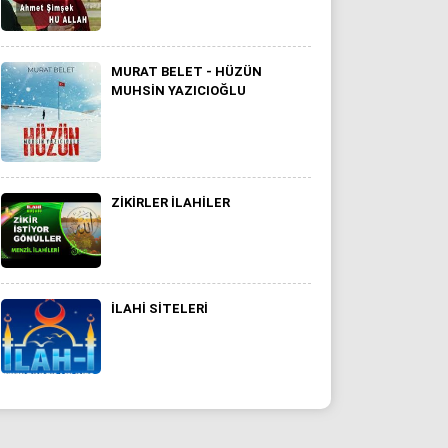
MURAT BELET - HÜZÜN
MUHSIN YAZICIOĞLU
ZIKIRLER ILAHILER
ILAHI SITELERI