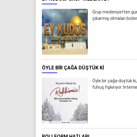
Grup medeniyetten günü
çıkarmış olmaları bizl
ÖYLE BIR ÇAĞA DÜŞTÜK KI
Öyle bir çağa düştük k
fuhuş fışkırıyor. İnter
ROLLFORM HATLARI