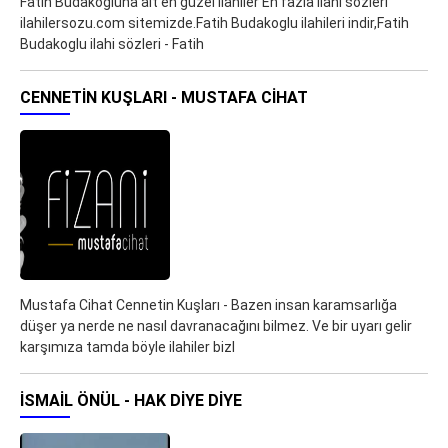
Fatih Budakoğluna ait en güzel ilahiler En fazla ilahi sözleri
ilahilersozu.com sitemizde.Fatih Budakoglu ilahileri indir,Fatih
Budakoglu ilahi sözleri - Fatih
CENNETIN KUŞLARI - MUSTAFA CIHAT
Mustafa Cihat Cennetin Kuşları - Bazen insan karamsarlığa
düşer ya nerde ne nasıl davranacağını bilmez. Ve bir uyarı gelir
karşımıza tamda böyle ilahiler bizl
İSMAIL ÖNÜL - HAK DIYE DIYE