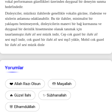
vokal performansın güzellikleri üzerinden duygusal bir deneyim sunma
hedefindedir.
Dinleyiciler, müziksiz ilahilerde genellikle vokalin gücüne, ifadesine ve
sözlerin anlamına odaklanabilir. Bu tür ilahiler, minimalist bir
yaklaşımı benimseyerek, dinleyicilerin manevi bir bağ kurmasına ve
duygusal bir derinlik hissetmesine olanak tanımak için
tasarlanmıştır.
ilahi zil sesi
müzik indir, Cep cok guzel bir
ilahi zil
sesi
mp3 indir, cok guzel bir
ilahi zil sesi
mp3 yükle, Mobil cok guzel
bir
ilahi zil sesi
müzik dinle
Yorumlar
❤️ Allah Razı Olsun
🤲 Maşallah
🔥 Güzel İlahi
✨ Sübhanallah
🌸 Elhamdülillah