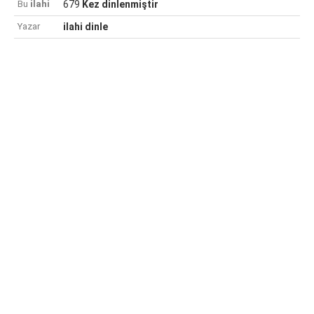
Bu
ilahi
679
Kez dinlenmiştir
Yazar
ilahi dinle