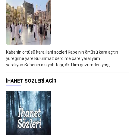
Kabenin örtüsü kara ilahi sözleri Kabe nin örtüsü kara açtın
yüreğime yare Bulunmaz derdime çare yaralıyam
yaralıyamKabenin o siyah taşı, Akıttım gözümden yaşı,
IHANET SOZLERI AGIR