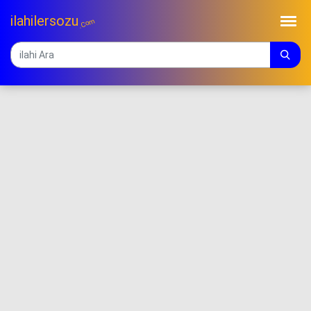
ilahilersozu
.Com