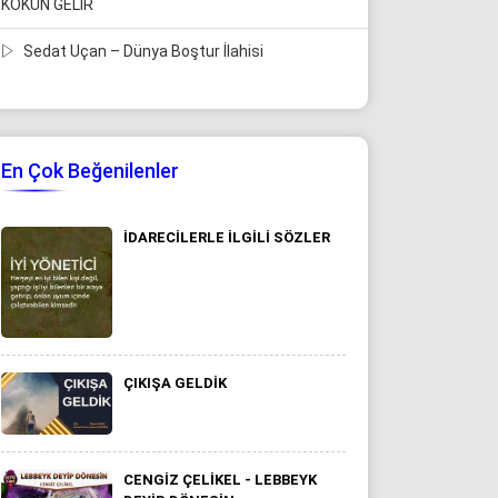
KOKUN GELİR
Sedat Uçan – Dünya Boştur İlahisi
En Çok Beğenilenler
IDARECILERLE ILGILI SÖZLER
ÇIKIŞA GELDİK
CENGIZ ÇELIKEL - LEBBEYK