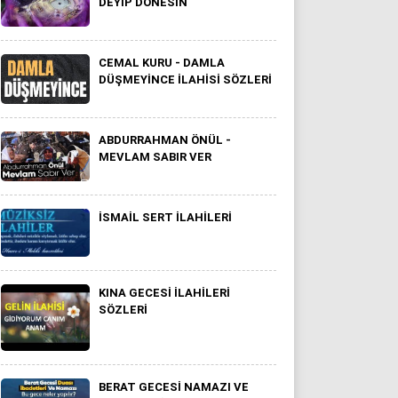
DEYIP DÖNESIN
CEMAL KURU - DAMLA
DÜŞMEYINCE ILAHISI SÖZLERI
ABDURRAHMAN ÖNÜL -
MEVLAM SABIR VER
ISMAIL SERT ILAHILERI
KINA GECESI ILAHILERI
SÖZLERI
BERAT GECESI NAMAZI VE