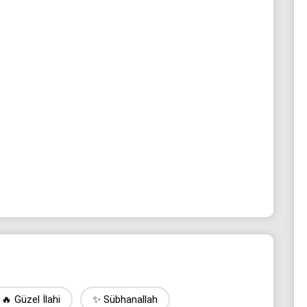
🔥 Güzel İlahi
✨ Sübhanallah