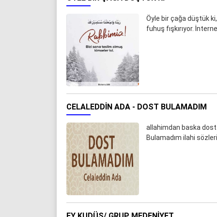
Öyle bir çağa düştük k
fuhuş fışkırıyor. İnter
CELALEDDIN ADA - DOST BULAMADIM
allahimdan baska dost 
Bulamadım ilahi sözleri
EY KUDÜS/ GRUP MEDENIYET