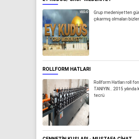
Grup medeniyetten günü
çıkarmış olmaları bizl
ROLLFORM HATLARI
Rollform Hatları roll 
TANIYIN... 2015 yılında
tecrü
CENNETIN KUŞLARI - MUSTAFA CIHAT