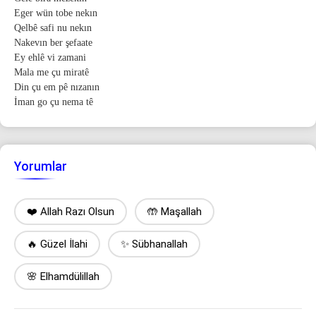
Eger wün tobe nekın
Qelbê safi nu nekın
Nakevın ber şefaate
Ey ehlê vi zamani
Mala me çu miratê
Din çu em pê nızanın
İman go çu nema tê
Yorumlar
❤️ Allah Razı Olsun
🤲 Maşallah
🔥 Güzel İlahi
✨ Sübhanallah
🌸 Elhamdülillah