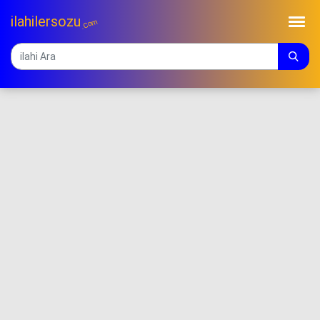
ilahilersozu
.Com