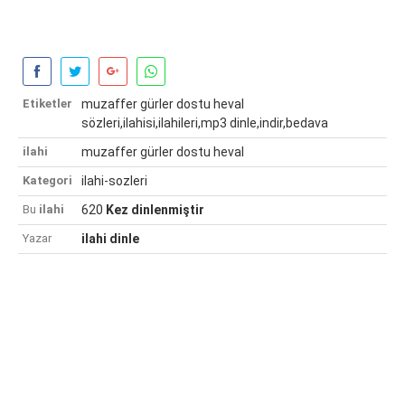
Etiketler
muzaffer gürler dostu heval
sözleri,ilahisi,ilahileri,mp3 dinle,indir,bedava
ilahi
muzaffer gürler dostu heval
Kategori
ilahi-sozleri
Bu
ilahi
620
Kez dinlenmiştir
Yazar
ilahi dinle