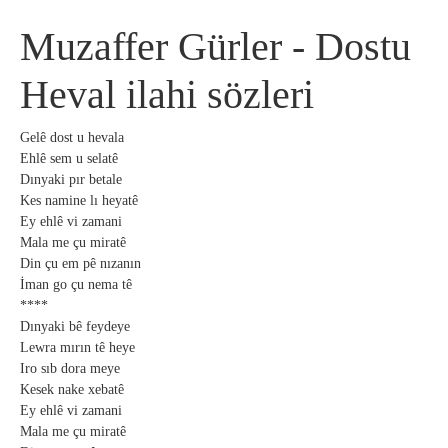
Muzaffer Gürler - Dostu
Heval ilahi sözleri
Gelê dost u hevala
Ehlê sem u selatê
Dınyaki pır betale
Kes namine lı heyatê
Ey ehlê vi zamani
Mala me çu miratê
Din çu em pê nızanın
İman go çu nema tê
****
Dınyaki bê feydeye
Lewra mırın tê heye
Iro sıb dora meye
Kesek nake xebatê
Ey ehlê vi zamani
Mala me çu miratê