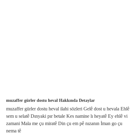
muzaffer gürler dostu heval Hakkında Detaylar
muzaffer gürler dostu heval ilahi sözleri Gelê dost u hevala Ehlê
sem u selatê Dınyaki pır betale Kes namine lı heyatê Ey ehlê vi
zamani Mala me çu miratê Din çu em pê nızanın İman go çu
nema tê