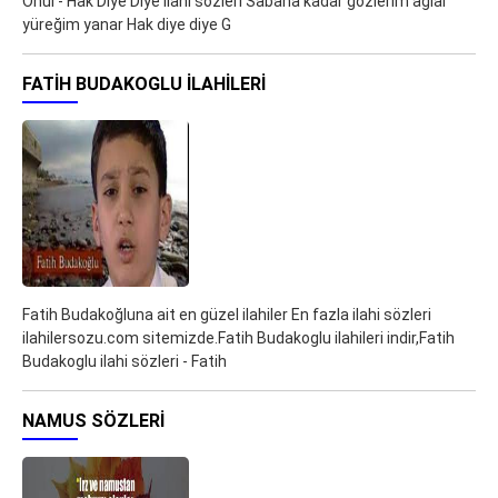
Önül - Hak Diye Diye ilahi sözleri Sabaha kadar gözlerim ağlar
yüreğim yanar Hak diye diye G
FATIH BUDAKOGLU ILAHILERI
Fatih Budakoğluna ait en güzel ilahiler En fazla ilahi sözleri
ilahilersozu.com sitemizde.Fatih Budakoglu ilahileri indir,Fatih
Budakoglu ilahi sözleri - Fatih
NAMUS SÖZLERI