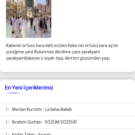
Kabenin örtüsü kara ilahi sözleri Kabe nin örtüsü kara açtın
yüreğime yare Bulunmaz derdime çare yaralıyam
yaralıyamKabenin o siyah taşı, Akıttım gözümden yaşı,
En Yeni İçeriklerimiz
Mevlan Kurtishi - La ilaha illallah
İbrahim Gürhan - SÖZÜM SÖZDÜR
Ender Tekin - Acayip