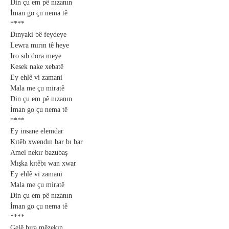
Din çu em pê nızanın
İman go çu nema tê
****
Dınyaki bê feydeye
Lewra mırın tê heye
Iro sıb dora meye
Kesek nake xebatê
Ey ehlê vi zamani
Mala me çu miratê
Din çu em pê nızanın
İman go çu nema tê
****
Ey insane elemdar
Kıtêb xwendın bar bı bar
Amel nekır bazubaş
Mışka kıtêbı wan xwar
Ey ehlê vi zamani
Mala me çu miratê
Din çu em pê nızanın
İman go çu nema tê
****
Gelê bıra mêzekın