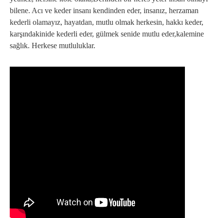
bilene. Acı ve keder insanı kendinden eder, insanız, herzaman
kederli olamayız, hayatdan, mutlu olmak herkesin, hakkı keder,
karşındakinide kederli eder, gülmek senide mutlu eder,kalemine
sağlık. Herkese mutluluklar.