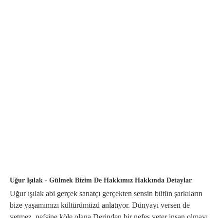
Uğur Işılak - Gülmek Bizim De Hakkımız Hakkında Detaylar
Uğur ışılak abi gerçek sanatçı gerçekten sensin bütün şarkıların
bize yaşamımızı kültürümüzü anlatıyor. Dünyayı versen de
yetmez, nefsine köle olana,Derinden bir nefes yeter insan olmayı