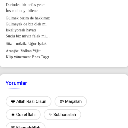
Derinden bir nefes yeter
İnsan olmayı bilene
Gülmek bizim de hakkımız
Gülmeyek de biz ölek mi
Iskalıyorsak hayatı
Suçlu biz miyiz felek mi…
Söz – müzik: Uğur Işılak
Aranjör: Volkan Yiğit
Klip yönetmen: Enes Taşçı
Yorumlar
❤️ Allah Razı Olsun
🤲 Maşallah
🔥 Güzel İlahi
✨ Sübhanallah
🌸 Elhamdülillah