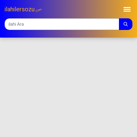
ilahilersozu
.Com