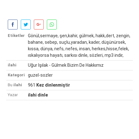
Etiketler
Gönül,sermaye, şen,kahir, gülmek, hakk,dert, zengin,
bahane, sebep, suçlu,yaradan, kader, düşünürsek,
kıssa, dünya, nefs, nefes, insan, herkes,hisse,felek,
ıskalıyorsa hayatı, sarkısı dinle, sözleri, mp3 indir,
ilahi
Uğur Işılak - Gülmek Bizim De Hakkımız
Kategori
guzel-sozler
Bu
ilahi
961
Kez dinlenmiştir
Yazar
ilahi dinle