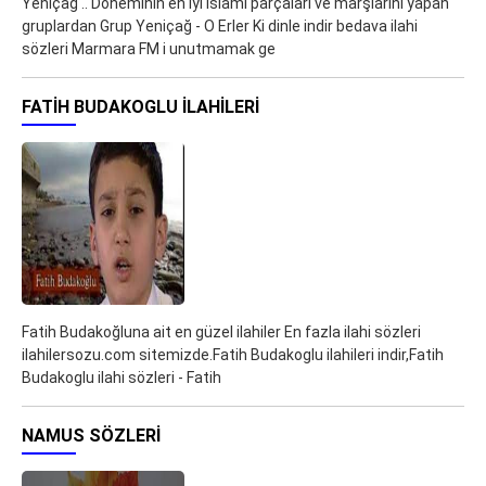
Yeniçağ .. Doneminin en iyi İslami parçalari ve marşlarını yapan
gruplardan Grup Yeniçağ - O Erler Ki dinle indir bedava ilahi
sözleri Marmara FM i unutmamak ge
FATIH BUDAKOGLU ILAHILERI
Fatih Budakoğluna ait en güzel ilahiler En fazla ilahi sözleri
ilahilersozu.com sitemizde.Fatih Budakoglu ilahileri indir,Fatih
Budakoglu ilahi sözleri - Fatih
NAMUS SÖZLERI