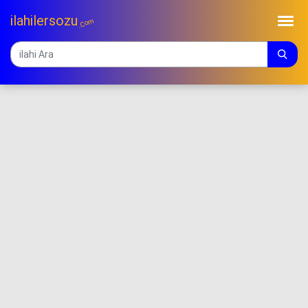
ilahilersozu
.Com