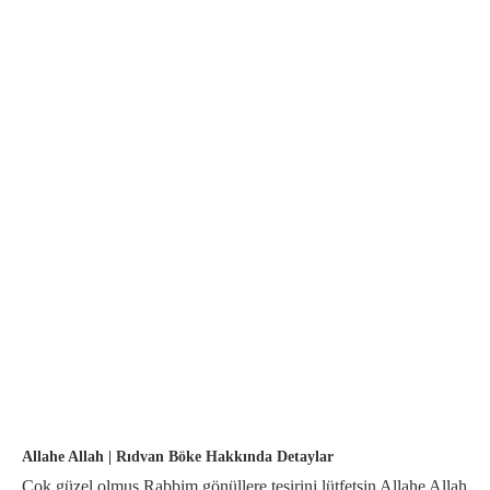
Allahe Allah | Rıdvan Böke Hakkında Detaylar
Çok güzel olmuş Rabbim gönüllere tesirini lütfetsin Allahe Allah