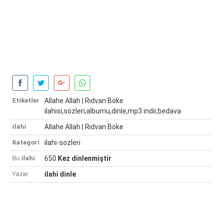
Etiketler
Allahe Allah | Rıdvan Böke
ilahisi,sözleri,albumu,dinle,mp3 indir,bedava
ilahi
Allahe Allah | Rıdvan Böke
Kategori
ilahi-sozleri
Bu
ilahi
650
Kez dinlenmiştir
Yazar
ilahi dinle