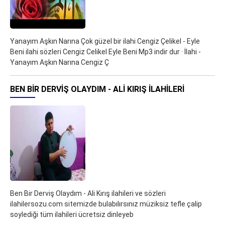
Yanayım Aşkın Narına Çok güzel bir ilahi Cengiz Çelikel - Eyle
Beni ilahi sözleri Cengiz Celikel Eyle Beni Mp3 indir dur · İlahi -
Yanayım Aşkın Narına Cengiz Ç
BEN BIR DERVIŞ OLAYDIM - ALI KIRIŞ ILAHILERI
Ben Bir Derviş Olaydım - Ali Kırış ilahileri ve sözleri
ilahilersozu.com sitemizde bulabılırsınız müziksiz tefle çalip
soylediği tüm ilahileri ücretsiz dinleyeb