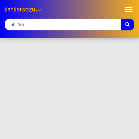
ilahilersozu
.Com