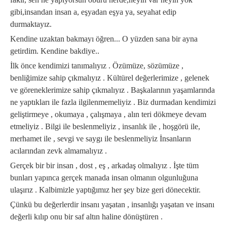
gibi,insandan insan a, eşyadan eşya ya, seyahat edip
durmaktayız.
Kendine uzaktan bakmayı öğren... O yüzden sana bir ayna
getirdim. Kendine bakdiye..
İlk önce kendimizi tanımalıyız . Özümüze, sözümüze ,
benliğimize sahip çıkmalıyız . Kültürel değerlerimize , gelenek
ve göreneklerimize sahip çıkmalıyız . Başkalarının yaşamlarında
ne yaptıkları ile fazla ilgilenmemeliyiz . Biz durmadan kendimizi
geliştirmeye , okumaya , çalışmaya , alın teri dökmeye devam
etmeliyiz . Bilgi ile beslenmeliyiz , insanlık ile , hoşgörü ile,
merhamet ile , sevgi ve saygı ile beslenmeliyiz İnsanların
acılarından zevk almamalıyız .
Gerçek bir bir insan , dost , eş , arkadaş olmalıyız . İşte tüm
bunları yapınca gerçek manada insan olmanın olgunluğuna
ulaşırız . Kalbimizle yaptığımız her şey bize geri dönecektir.
Çünkü bu değerlerdir insanı yaşatan , insanlığı yaşatan ve insanı
değerli kılıp onu bir saf altın haline dönüştüren .