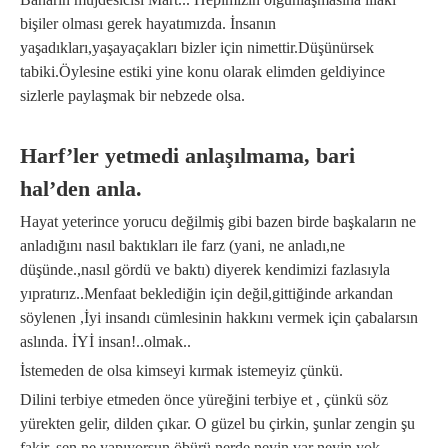
bişiler olması gerek hayatımızda. İnsanın
yaşadıkları,yaşayaçakları bizler için nimettir.Düşünürsek
tabiki.Öylesine estiki yine konu olarak elimden geldiyince
sizlerle paylaşmak bir nebzede olsa.
Harf’ler yetmedi anlaşılmama, bari
hal’den anla.
Hayat yeterince yorucu değilmiş gibi bazen birde başkaların ne
anladığını nasıl baktıkları ile farz (yani, ne anladı,ne
düşünde.,nasıl gördü ve baktı) diyerek kendimizi fazlasıyla
yıpratırız..Menfaat beklediğin için değil,gittiğinde arkandan
söylenen ,İyi insandı cümlesinin hakkını vermek için çabalarsın
aslında. İYİ insan!..olmak..
İstemeden de olsa kimseyi kırmak istemeyiz çünkü.
Dilini terbiye etmeden önce yüreğini terbiye et , çünkü söz
yürekten gelir, dilden çıkar. O güzel bu çirkin, şunlar zengin şu
fakir, sen ne yapıyorsun öbürü nerde,neyin var neyin yok