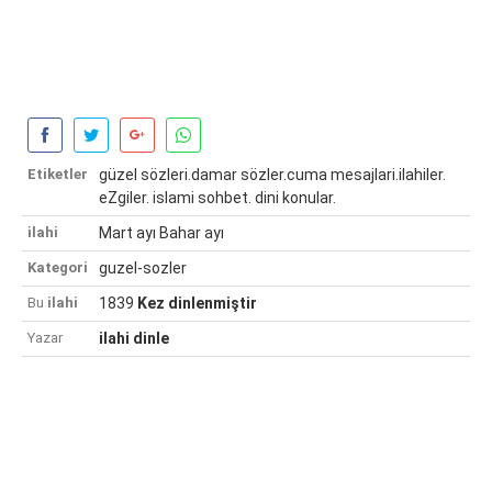
Etiketler
güzel sözleri.damar sözler.cuma mesajlari.ilahiler.
eZgiler. islami sohbet. dini konular.
ilahi
Mart ayı Bahar ayı
Kategori
guzel-sozler
Bu
ilahi
1839
Kez dinlenmiştir
Yazar
ilahi dinle