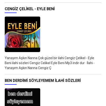
CENGIZ ÇELIKEL - EYLE BENI
Yanayım Aşkın Narına Çok güzel bir ilahi Cengiz Çelikel - Eyle
Beni ilahi sözleri Cengiz Celikel Eyle Beni Mp3 indir dur · İlahi -
Yanayım Aşkın Narına Cengiz Ç
BEN DERDIMI SÖYLEYEMEM ILAHI SÖZLERI