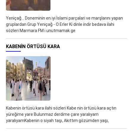
Yeniçağ .. Doneminin en iyi İslami parçalari ve marşlarını yapan
gruplardan Grup Yeniçağ - O Erler Ki dinle indir bedava ilahi
sözleri Marmara FM i unutmamak ge
KABENIN ÖRTÜSÜ KARA
Kabenin örtüsü kara ilahi sözleri Kabe nin örtüsü kara açtın
yüreğime yare Bulunmaz derdime çare yaralıyam
yaralıyamKabenin o siyah taşı, Akıttım gözümden yaşı,