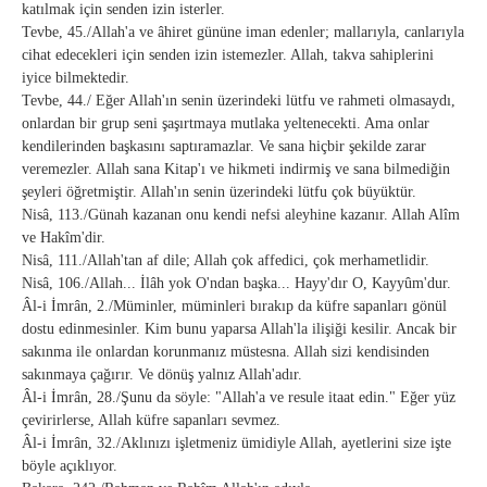
katılmak için senden izin isterler.
Tevbe, 45./Allah'a ve âhiret gününe iman edenler; mallarıyla, canlarıyla
cihat edecekleri için senden izin istemezler. Allah, takva sahiplerini
iyice bilmektedir.
Tevbe, 44./ Eğer Allah'ın senin üzerindeki lütfu ve rahmeti olmasaydı,
onlardan bir grup seni şaşırtmaya mutlaka yeltenecekti. Ama onlar
kendilerinden başkasını saptıramazlar. Ve sana hiçbir şekilde zarar
veremezler. Allah sana Kitap'ı ve hikmeti indirmiş ve sana bilmediğin
şeyleri öğretmiştir. Allah'ın senin üzerindeki lütfu çok büyüktür.
Nisâ, 113./Günah kazanan onu kendi nefsi aleyhine kazanır. Allah Alîm
ve Hakîm'dir.
Nisâ, 111./Allah'tan af dile; Allah çok affedici, çok merhametlidir.
Nisâ, 106./Allah... İlâh yok O'ndan başka... Hayy'dır O, Kayyûm'dur.
Âl-i İmrân, 2./Müminler, müminleri bırakıp da küfre sapanları gönül
dostu edinmesinler. Kim bunu yaparsa Allah'la ilişiği kesilir. Ancak bir
sakınma ile onlardan korunmanız müstesna. Allah sizi kendisinden
sakınmaya çağırır. Ve dönüş yalnız Allah'adır.
Âl-i İmrân, 28./Şunu da söyle: "Allah'a ve resule itaat edin." Eğer yüz
çevirirlerse, Allah küfre sapanları sevmez.
Âl-i İmrân, 32./Aklınızı işletmeniz ümidiyle Allah, ayetlerini size işte
böyle açıklıyor.