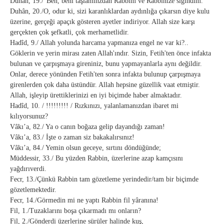
Duhân, 19./"Ben, beni taşlamınzdan Rabbim ve Rabbinize sığındım."
Duhân, 20./O, odur ki, sizi karanlıklardan aydınlığa çıkarsın diye kulu
üzerine, gerçeği apaçık gösteren ayetler indiriyor. Allah size karşı
gerçekten çok şefkatli, çok merhametlidir.
Hadîd, 9./ Allah yolunda harcama yapmanıza engel ne var ki?..
Göklerin ve yerin mirası zaten Allah'ındır. Sizin, Fetih'ten önce infakta
bulunan ve çarpışmaya gireniniz, bunu yapmayanlarla aynı değildir.
Onlar, derece yönünden Fetih'ten sonra infakta bulunup çarpışmaya
girenlerden çok daha üstündür. Allah hepsine güzellik vaat etmiştir.
Allah, işleyip ürettiklerinizi en iyi biçimde haber almaktadır.
Hadîd, 10. / !!!!!!!!! / Rızkınızı, yalanlamanızdan ibaret mi
kılıyorsunuz?
Vâkı’a, 82./ Ya o canın boğaza gelip dayandığı zaman!
Vâkı’a, 83./ İşte o zaman siz bakakalırsınız!
Vâkı’a, 84./ Yemin olsun geceye, sırtını döndüğünde;
Müddessir, 33./ Bu yüzden Rabbin, üzerlerine azap kamçısını
yağdırıverdi.
Fecr, 13./Çünkü Rabbin tam gözetleme yerindedir/tam bir biçimde
gözetlemektedir.
Fecr, 14./Görmedin mi ne yaptı Rabbin fil yâranına!
Fil, 1./Tuzaklarını boşa çıkarmadı mı onların?
Fil, 2./Gönderdi üzerlerine sürüler halinde kuş,