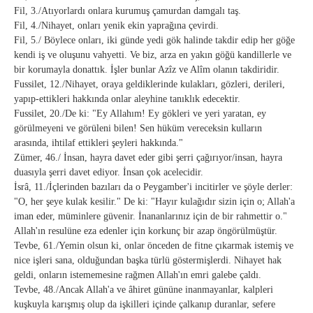
Fil, 3./Atıyorlardı onlara kurumuş çamurdan damgalı taş.
Fil, 4./Nihayet, onları yenik ekin yaprağına çevirdi.
Fil, 5./ Böylece onları, iki günde yedi gök halinde takdir edip her göğe
kendi iş ve oluşunu vahyetti. Ve biz, arza en yakın göğü kandillerle ve
bir korumayla donattık. İşler bunlar Azîz ve Alîm olanın takdiridir.
Fussilet, 12./Nihayet, oraya geldiklerinde kulakları, gözleri, derileri,
yapıp-ettikleri hakkında onlar aleyhine tanıklık edecektir.
Fussilet, 20./De ki: "Ey Allahım! Ey gökleri ve yeri yaratan, ey
görülmeyeni ve görüleni bilen! Sen hüküm vereceksin kulların
arasında, ihtilaf ettikleri şeyleri hakkında."
Zümer, 46./ İnsan, hayra davet eder gibi şerri çağırıyor/insan, hayra
duasıyla şerri davet ediyor. İnsan çok acelecidir.
İsrâ, 11./İçlerinden bazıları da o Peygamber'i incitirler ve şöyle derler:
"O, her şeye kulak kesilir." De ki: "Hayır kulağıdır sizin için o; Allah'a
iman eder, müminlere güvenir. İnananlarınız için de bir rahmettir o."
Allah'ın resulüne eza edenler için korkunç bir azap öngörülmüştür.
Tevbe, 61./Yemin olsun ki, onlar önceden de fitne çıkarmak istemiş ve
nice işleri sana, olduğundan başka türlü göstermişlerdi. Nihayet hak
geldi, onların istememesine rağmen Allah'ın emri galebe çaldı.
Tevbe, 48./Ancak Allah'a ve âhiret gününe inanmayanlar, kalpleri
kuşkuyla karışmış olup da işkilleri içinde çalkanıp duranlar, sefere