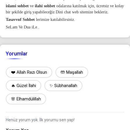
islami sohbet
ve
ilahi sohbet
odalarına katılmak için, ücretsiz ve kolay
bir şekilde giriş yapabileceğiz
Dini chat
web sitemize bekleriz.
Tasavvuf Sohbet
lerimize katılabilirsiniz.
SeLam Ve Dua iLe..
Yorumlar
❤️ Allah Razı Olsun
🤲 Maşallah
🔥 Güzel İlahi
✨ Sübhanallah
🌸 Elhamdülillah
Henüz yorum yok. İlk yorumu sen yap!