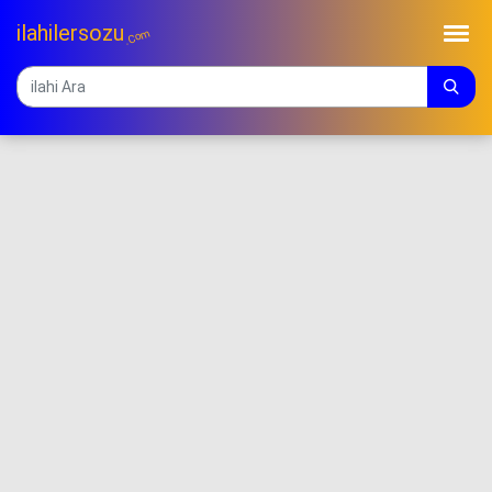
ilahilersozu
.Com