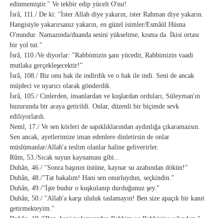
edinmemiştir." Ve tekbir edip yücelt O'nu!
İsrâ, 111./ De ki: "İster Allah diye yakarın, ister Rahman diye yakarın.
Hangisiyle yakarırsanız yakarın, en güzel isimler/Esmâül Hüsna
O'nundur. Namazında/duanda sesini yükseltme, kısma da. İkisi ortası
bir yol tut."
İsrâ, 110./Ve diyorlar: "Rabbimizin şanı yücedir, Rabbimizin vaadi
mutlaka gerçekleşecektir!"
İsrâ, 108./ Biz onu hak ile indirdik ve o hak ile indi. Seni de ancak
müjdeci ve uyarıcı olarak gönderdik.
İsrâ, 105./ Cinlerden, insanlardan ve kuşlardan orduları, Süleyman'ın
huzurunda bir araya getirildi. Onlar, düzenli bir biçimde sevk
ediliyorlardı.
Neml, 17./ Ve sen körleri de sapıklıklarından aydınlığa çıkaramazsın.
Sen ancak, ayetlerimize iman edenlere dinletirsin de onlar
müslümanlar/Allah'a teslim olanlar haline geliverirler.
Rûm, 53./Sıcak suyun kaynaması gibi...
Duhân, 46./ "Sonra başının üstüne, kaynar su azabından dökün!"
Duhân, 48./"Tat bakalım! Hani sen onurluydun, seçkindin."
Duhân, 49./"İşte budur o kuşkulanıp durduğunuz şey."
Duhân, 50./ "Allah'a karşı ululuk taslamayın! Ben size apaçık bir kanıt
getirmekteyim."