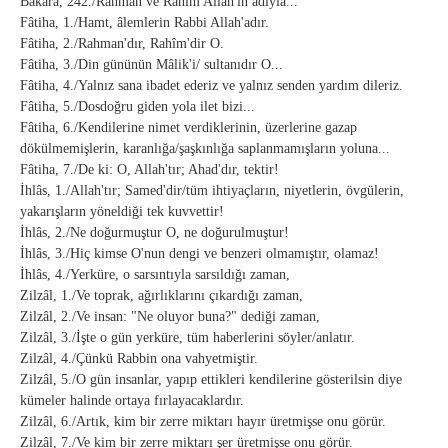
Bakara, 242./Rahman ve Rahîm Allah'ın adıyla...
Fâtiha, 1./Hamt, âlemlerin Rabbi Allah'adır.
Fâtiha, 2./Rahman'dır, Rahîm'dir O.
Fâtiha, 3./Din gününün Mâlik'i/ sultanıdır O...
Fâtiha, 4./Yalnız sana ibadet ederiz ve yalnız senden yardım dileriz.
Fâtiha, 5./Dosdoğru giden yola ilet bizi...
Fâtiha, 6./Kendilerine nimet verdiklerinin, üzerlerine gazap
dökülmemişlerin, karanlığa/şaşkınlığa saplanmamışların yoluna...
Fâtiha, 7./De ki: O, Allah'tır; Ahad'dır, tektir!
İhlâs, 1./Allah'tır; Samed'dir/tüm ihtiyaçların, niyetlerin, övgülerin,
yakarışların yöneldiği tek kuvvettir!
İhlâs, 2./Ne doğurmuştur O, ne doğurulmuştur!
İhlâs, 3./Hiç kimse O'nun dengi ve benzeri olmamıştır, olamaz!
İhlâs, 4./Yerküre, o sarsıntıyla sarsıldığı zaman,
Zilzâl, 1./Ve toprak, ağırlıklarını çıkardığı zaman,
Zilzâl, 2./Ve insan: "Ne oluyor buna?" dediği zaman,
Zilzâl, 3./İşte o gün yerküre, tüm haberlerini söyler/anlatır.
Zilzâl, 4./Çünkü Rabbin ona vahyetmiştir.
Zilzâl, 5./O gün insanlar, yapıp ettikleri kendilerine gösterilsin diye
kümeler halinde ortaya fırlayacaklardır.
Zilzâl, 6./Artık, kim bir zerre miktarı hayır üretmişse onu görür.
Zilzâl, 7./Ve kim bir zerre miktarı şer üretmişse onu görür.