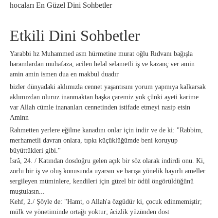
hocaları En Güzel Dini Sohbetler
Etkili Dini Sohbetler
Yarabbi hz Muhammed asm hürmetine murat oğlu Rıdvanı bağışla
haramlardan muhafaza, acilen helal selametli iş ve kazanç ver amin
amin amin ismen dua en makbul duadır
bizler dünyadaki aklımızla cennet yaşantısını yorum yapmıya kalkarsak
aklımızdan oluruz inanmaktan başka çaremiz yok çünki ayeti karime
var Allah cümle inananları cennetinden istifade etmeyi nasip etsin
Aminn
Rahmetten yerlere eğilme kanadını onlar için indir ve de ki: "Rabbim,
merhametli davran onlara, tıpkı küçüklüğümde beni koruyup
büyüttükleri gibi."
İsrâ, 24. / Katından dosdoğru gelen açık bir söz olarak indirdi onu. Ki,
zorlu bir iş ve oluş konusunda uyarsın ve barışa yönelik hayırlı ameller
sergileyen müminlere, kendileri için güzel bir ödül öngörüldüğünü
muştulasın...
Kehf, 2./ Şöyle de: "Hamt, o Allah'a özgüdür ki, çocuk edinmemiştir;
mülk ve yönetiminde ortağı yoktur; âcizlik yüzünden dost