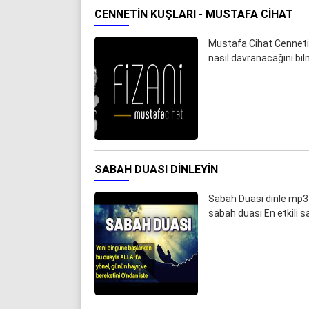
CENNETIN KUŞLARI - MUSTAFA CIHAT
Mustafa Cihat Cennetin
nasıl davranacağını bilm
SABAH DUASI DINLEYIN
Sabah Duası dinle mp3 
sabah duası En etkili 