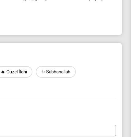
🔥 Güzel İlahi
✨ Sübhanallah