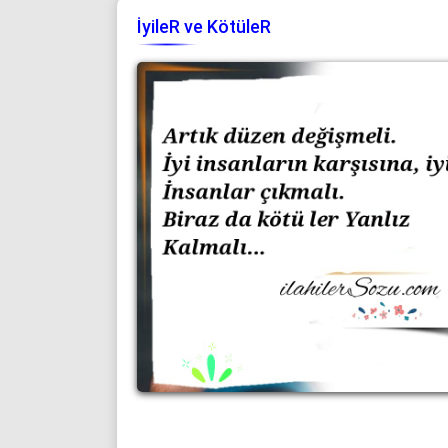
İyileR ve KötüleR