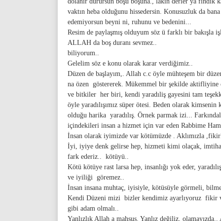
dolanır durursun boşu boşuna., lakın derler ya fındık
vaktın heba olduğunu hissedersin. Konusuzluk da bana
edemiyorsun beyni ni, ruhunu ve bedenini...
Resim de paylaşmış olduyum söz ü farklı bir bakışla iş
ALLAH da boş duranı sevmez..
biliyorum..
Gelelim söz e konu olarak karar verdiğimiz..
Düzen de başlayım,. Allah c.c öyle mühteşem bir düzen 
na özen göstererek. Mükemmel bir şekilde aktifliyine 
ve bitkiler her biri, kendi yaradıliş gayesini tam teşe
öyle yaradılışımız süper ötesi. Beden olarak kimsenin 
olduğu harika yaradılış. Örnek parmak izi... Farkındalı
içindekileri insan a hizmet için var eden Rabbime Ham
İnsan olarak iyimizde var kötümüzde . Aklımızla ,fikir
İyi, iyiye denk gelirse hep, hizmeti kimi olaçak, imtih
fark ederiz.. kötüyü..
Kötü kötüye rast larsa hep, insanlığı yok eder, yaradı
ve iyiliği göremez..
İnsan insana muhtaç, iyisiyle, kötüsüyle görmeli, bilm
Kendi Düzeni mizi bizler kendimiz ayarlıyoruz fikir v
gibi adam olmalı..
Yanlızlık Allah a mahsus. Yanlız değiliz, olamayızda..