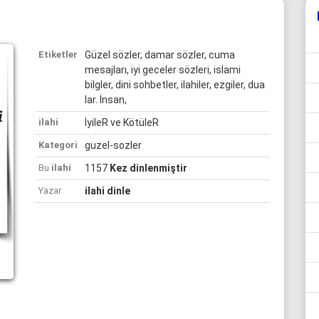
Etiketler
Güzel sözler, damar sözler, cuma
mesajları, iyi geceler sözleri, islami
bilgler, dini sohbetler, ilahiler, ezgiler, dua
lar. İnsan,
ilahi
İyileR ve KötüleR
Kategori
guzel-sozler
Bu
ilahi
1157
Kez dinlenmiştir
Yazar
ilahi dinle