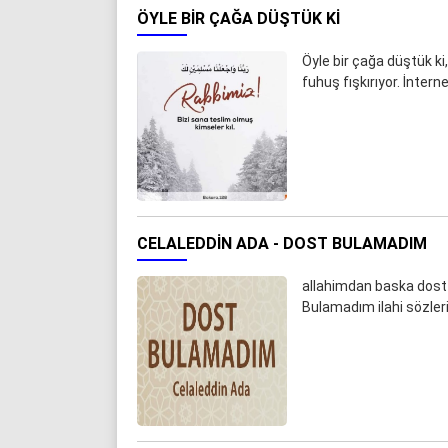
ÖYLE BIR ÇAĞA DÜŞTÜK KI
Öyle bir çağa düştük k
fuhuş fışkırıyor. İnter
CELALEDDIN ADA - DOST BULAMADIM
allahimdan baska dost 
Bulamadım ilahi sözleri