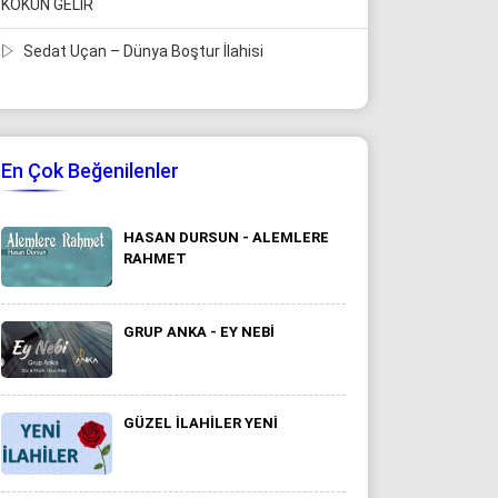
KOKUN GELİR
Sedat Uçan – Dünya Boştur İlahisi
En Çok Beğenilenler
HASAN DURSUN - ALEMLERE
RAHMET
GRUP ANKA - EY NEBI
GÜZEL ILAHILER YENI