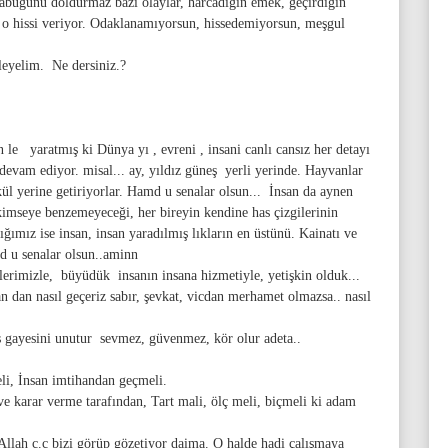
 kabuğunu doldurmaz bazı olaylar, harcadığın emek, geçirdiğin
 o hissi veriyor. Odaklanamıyorsun, hissedemiyorsun, meşgul
leyelim. Ne dersiniz.?
le yaratmış ki Dünya yı , evreni , insani canlı cansız her detayı
devam ediyor. misal... ay, yıldız güneş yerli yerinde. Hayvanlar
kkül yerine getiriyorlar. Hamd u senalar olsun... İnsan da aynen
kimseye benzemeyeceği, her bireyin kendine has çizgilerinin
ğımız ise insan, insan yaradılmış lıkların en üstünü. Kainatı ve
d u senalar olsun..aminn
lerimizle, büyüdük insanın insana hizmetiyle, yetişkin olduk...
an dan nasıl geçeriz sabır, şevkat, vicdan merhamet olmazsa.. nasıl
lış gayesini unutur sevmez, güvenmez, kör olur adeta..
eli, İnsan imtihandan geçmeli.
e karar verme tarafından, Tart mali, ölç meli, biçmeli ki adam
 Allah c.c bizi görüp gözetiyor daima. O halde hadi çalışmaya