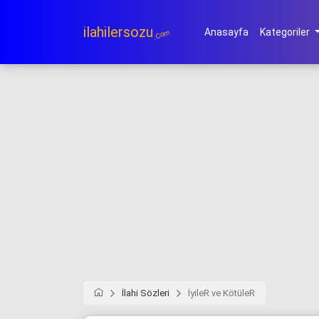
ilahilersozu
Anasayfa
Kategoriler
.Com
İlahi Sözleri
İyileR ve KötüleR