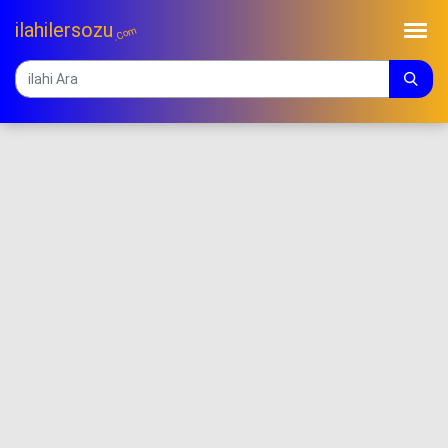
ilahilersozu
.Com