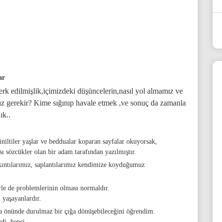
ar
,terk edilmişlik,içimizdeki düşüncelerin,nasıl yol almamız ve
mız gerekir? Kime sığınıp havale etmek ,ve sonuç da zamanla
ık..
niltiler yaşlar ve beddualar koparan sayfalar okuyorsak,
sı sözcükler olan bir adam tarafından yazılmıştır.
kıntılarımız, saplantılarımız kendimize koyduğumuz
rle de problemlerinin olması normaldır.
 yaşayanlardır.
nla önünde durulmaz bir çığa dönüşebileceğini öğrendim.
ydi hepsi.