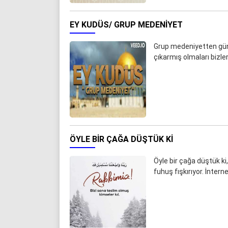
EY KUDÜS/ GRUP MEDENIYET
Grup medeniyetten günü
çıkarmış olmaları bizl
ÖYLE BIR ÇAĞA DÜŞTÜK KI
Öyle bir çağa düştük k
fuhuş fışkırıyor. İnter