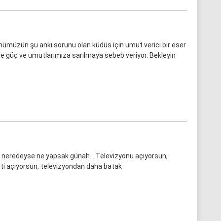
müzün şu ankı sorunu olan küdüs için umut verici bir eser
ere güç ve umutlarımıza sarılmaya sebeb veriyor. Bekleyin
i, neredeyse ne yapsak günah… Televizyonu açıyorsun,
neti açıyorsun, televizyondan daha batak