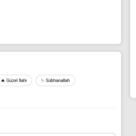
🔥 Güzel İlahi
✨ Sübhanallah