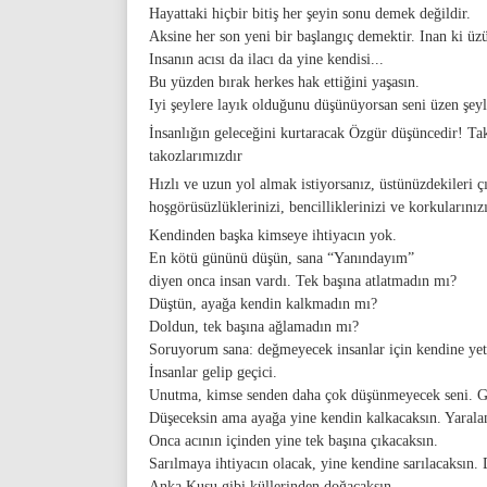
Hayattaki hiçbir bitiş her şeyin sonu demek değildir.
Aksine her son yeni bir başlangıç demektir. Inan ki üzü
Insanın acısı da ilacı da yine kendisi...
Bu yüzden bırak herkes hak ettiğini yaşasın.
Iyi şeylere layık olduğunu düşünüyorsan seni üzen şeyl
İnsanlığın geleceğini kurtaracak Özgür düşüncedir! Ta
takozlarımızdır
Hızlı ve uzun yol almak istiyorsanız, üstünüzdekileri çı
hoşgörüsüzlüklerinizi, bencilliklerinizi ve korkularınız
Kendinden başka kimseye ihtiyacın yok.
En kötü gününü düşün, sana “Yanındayım”
diyen onca insan vardı. Tek başına atlatmadın mı?
Düştün, ayağa kendin kalkmadın mı?
Doldun, tek başına ağlamadın mı?
Soruyorum sana: değmeyecek insanlar için kendine yet
İnsanlar gelip geçici.
Unutma, kimse senden daha çok düşünmeyecek seni. Gi
Düşeceksin ama ayağa yine kendin kalkacaksın. Yaralan
Onca acının içinden yine tek başına çıkacaksın.
Sarılmaya ihtiyacın olacak, yine kendine sarılacaksın. 
Anka Kuşu gibi küllerinden doğacaksın.