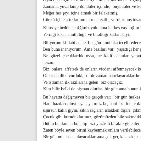
Zamanla yuvarlanıp döndüler içimde, büyüdüler ve ko
Meğer her şeyi içine atmak bir felaketmiş.
Çünkü içine attıklarının altında ezilir, yorulurmuş insa
Kimseye beddua ettiğimiz yok ama herkes yaşattığını 
Verdiği kadar mutluluğu ve bıraktığı kadar acıyı..
Biliyorum ki ilahi adalet bir gün mutlaka tecelli ede
Ben buna inanıyorum. Ama bazıları var, yaşattığı her 
Ne güzel çocuklardık oysa, ne kötü adamlar yarattıl
bizim.
Biz onları affetsek de onların vicdanı affetmeyecek
Onlar da dibe vurdukları bir zaman hatırlayacaklardı
Ve o zaman ilk akıllarına gelen biz olacağız.
Kim bilir belki de pişman olurlar bir gün ama bunun i
Bu hayatta değişmeyen bir gerçek var; "bir gün herkes 
Hani bazıları oluyor yahayatımızda , hani üzerine çok
üşürsün kalın giyin, sakın saçların ıslakken dışarı çıkm
Çocuk gibi koruduklarımız, gözümüzden bile sakındıkl
Bütün bunlardan bunalıp bizi yüzüstü birakıp gidenler 
Zaten böyle seven birini kaybetmek onlara verilebilece
Bir gün onlar da anlayacaklar ama çok geç kalacaklar..