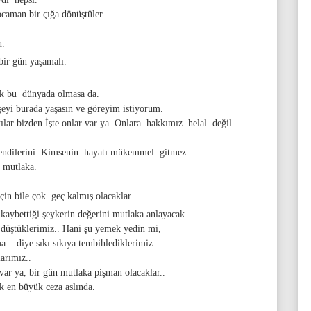
caman bir çığa dönüştüler.
n.
bir gün yaşamalı.
cek bu dünyada olmasa da.
şeyi burada yaşasın ve göreyim istiyorum.
ar bizden.İşte onlar var ya. Onlara hakkımız helal değil
 kendilerini. Kimsenin hayatı mükemmel gitmez.
r mutlaka.
çin bile çok geç kalmış olacaklar .
kaybettiği şeykerin değerini mutlaka anlayacak..
 düştüklerimiz.. Hani şu yemek yedin mi,
a... diye sıkı sıkıya tembihlediklerimiz..
arımız..
var ya, bir gün mutlaka pişman olacaklar..
k en büyük ceza aslında.