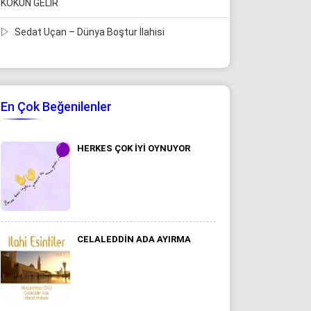
KOKUN GELİR
Sedat Uçan – Dünya Boştur İlahisi
En Çok Beğenilenler
HERKES ÇOK IYI OYNUYOR
CELALEDDIN ADA AYIRMA