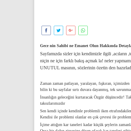
Gece nin Sahibi ne Emanet Olun Hakkında Detayl
Sayfamızda sizler için kendimizle ilgili ,acıların 
niçin ne için farklı bakış açmak la! neler yapma
UNUTUL masının, sözlerinin özetin den hazırlad
Zaman zaman patlayan, yaralayan, fışkıran, içimizden i
bilin ki bu sayfalar sırtı duvara dayanmış, tek savunma
İnsanlığın geleceğini kurtaracak Özgür düşüncedir! Ta
takozlarımızdır
Sen kendi içinde kendinle problemli iken etrafındakile
Kendisi ile problemi olanlar en çok çevresi ile problem
İçime attığım kar taneleri kadar küçük şeylerin zama
Oysa bir dağın zirvesine düşen ufacık kar taneleri gibi