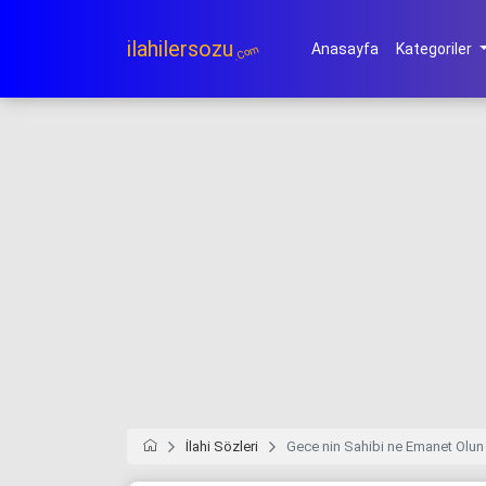
ilahilersozu
Anasayfa
Kategoriler
.Com
İlahi Sözleri
Gece nin Sahibi ne Emanet Olun