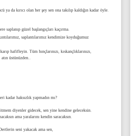
cü ya da kırıcı olan her şey sen ona takılıp kaldığın kadar öyle.
ere saplanıp güzel başlangıçları kaçırma.
kıntılarımız, saplantılarımız kendimize koyduğumuz
karıp hafifleyin. Tüm hınçlarınızı, kıskançlıklarınızı,
ı atın üstünüzden..
eri kadar haksızlık yapmadın mı?
tmem diyenler gidecek, sen yine kendine geleceksin.
acaksın ama yaralarını kendin saracaksın.
Dertlerin seni yakacak ama sen,