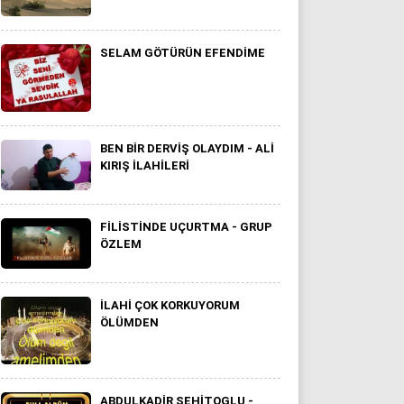
SELAM GÖTÜRÜN EFENDIME
BEN BIR DERVIŞ OLAYDIM - ALI
KIRIŞ ILAHILERI
FILISTINDE UÇURTMA - GRUP
ÖZLEM
ILAHI ÇOK KORKUYORUM
ÖLÜMDEN
ABDULKADIR SEHITOGLU -