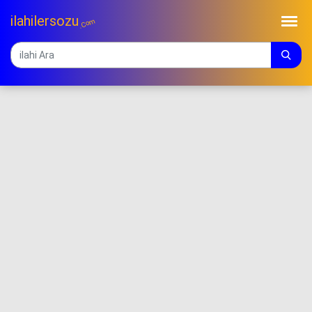
ilahilersozu
.Com