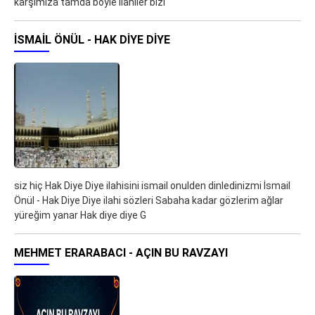
karşımıza tamda böyle ilahiler bizl
İSMAIL ÖNÜL - HAK DIYE DIYE
siz hiç Hak Diye Diye ilahisini ismail onulden dinledinizmi İsmail
Önül - Hak Diye Diye ilahi sözleri Sabaha kadar gözlerim ağlar
yüreğim yanar Hak diye diye G
MEHMET ERARABACI - AÇIN BU RAVZAYI