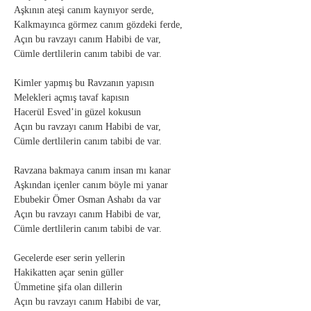
Aşkının ateşi canım kaynıyor serde,
Kalkmayınca görmez canım gözdeki ferde,
Açın bu ravzayı canım Habibi de var,
Cümle dertlilerin canım tabibi de var.
Kimler yapmış bu Ravzanın yapısın
Melekleri açmış tavaf kapısın
Hacerül Esved’in güzel kokusun
Açın bu ravzayı canım Habibi de var,
Cümle dertlilerin canım tabibi de var.
Ravzana bakmaya canım insan mı kanar
Aşkından içenler canım böyle mi yanar
Ebubekir Ömer Osman Ashabı da var
Açın bu ravzayı canım Habibi de var,
Cümle dertlilerin canım tabibi de var.
Gecelerde eser serin yellerin
Hakikatten açar senin güller
Ümmetine şifa olan dillerin
Açın bu ravzayı canım Habibi de var,