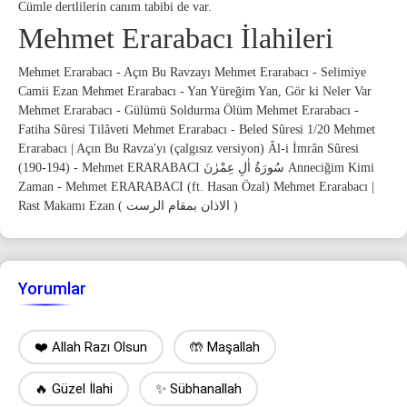
Cümle dertlilerin canım tabibi de var.
Mehmet Erarabacı İlahileri
Mehmet Erarabacı - Açın Bu Ravzayı Mehmet Erarabacı - Selimiye
Camii Ezan Mehmet Erarabacı - Yan Yüreğim Yan, Gör ki Neler Var
Mehmet Erarabacı - Gülümü Soldurma Ölüm Mehmet Erarabacı -
Fatiha Sûresi Tilâveti Mehmet Erarabacı - Beled Sûresi 1/20 Mehmet
Erarabacı | Açın Bu Ravza'yı (çalgısız versiyon) Âl-i İmrân Sûresi
(190-194) - Mehmet ERARABACI سُورَةُ اٰلِ عِمْرٰنَ Anneciğim Kimi
Zaman - Mehmet ERARABACI (ft. Hasan Özal) Mehmet Erarabacı |
Rast Makamı Ezan ( الاذان بمقام الرست )
Yorumlar
❤️ Allah Razı Olsun
🤲 Maşallah
🔥 Güzel İlahi
✨ Sübhanallah