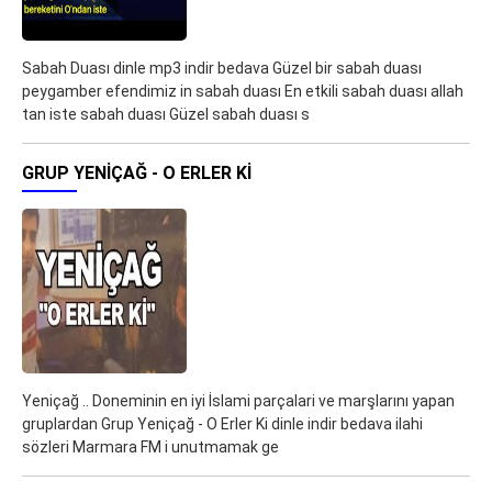
Sabah Duası dinle mp3 indir bedava Güzel bir sabah duası
peygamber efendimiz in sabah duası En etkili sabah duası allah
tan iste sabah duası Güzel sabah duası s
GRUP YENIÇAĞ - O ERLER KI
Yeniçağ .. Doneminin en iyi İslami parçalari ve marşlarını yapan
gruplardan Grup Yeniçağ - O Erler Ki dinle indir bedava ilahi
sözleri Marmara FM i unutmamak ge