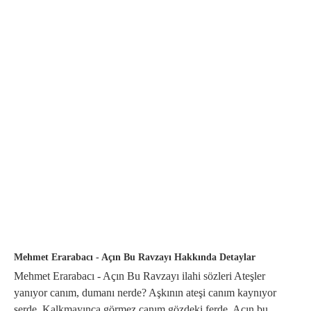
Mehmet Erarabacı - Açın Bu Ravzayı Hakkında Detaylar
Mehmet Erarabacı - Açın Bu Ravzayı ilahi sözleri Ateşler
yanıyor canım, dumanı nerde? Aşkının ateşi canım kaynıyor
serde, Kalkmayınca görmez canım gözdeki ferde, Açın bu