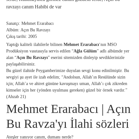
ravzayı canım Habibi de var
Sanatçı: Mehmet Erarabacı
Albüm: Açın Bu Ravzayı
Çıkış tarihi: 2005
Yaptığı kaliteli ilahilerle bilinen
Mehmet Erarabacı
‘nın MSO
Prodüksiyon vasıtasıyla servis edilen “
Ağla Gülüm
” adlı albümde yer
alan “
Açın Bu Ravzayı
” eserini sitemizden dinleyip sevdiklerinizle
paylaşabilirsiniz.
Bu güzel ilahide Peygamberimize duyulan sevgi konu edinilmiştir. Bu
sevgiyi şu ayet ile izah edelim; “Andolsun, Allah’ın Resülünde sizin
için; Allah’a ve ahiret gününe kavuşmayı uman, Allah’ı çok zikreden
kimseler için her (yönden uyulması gereken) güzel bir örnek vardır.”
(Ahzab 21)
Mehmet Erarabacı | Açın
Bu Ravza'yı İlahi sözleri
Ateşler yanıyor canım, dumanı nerde?