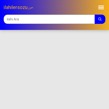
ilahilersozu
.Com