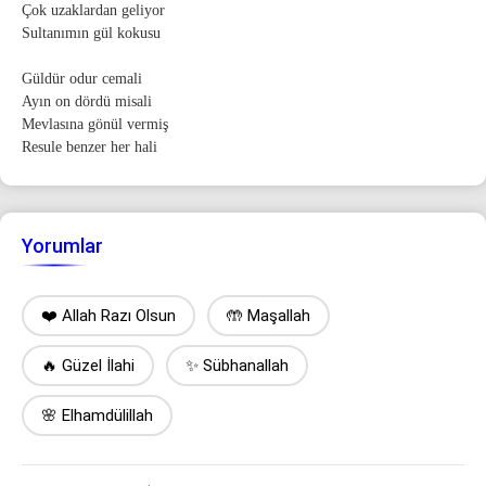
Çok uzaklardan geliyor
Sultanımın gül kokusu
Güldür odur cemali
Ayın on dördü misali
Mevlasına gönül vermiş
Resule benzer her hali
Yorumlar
❤️ Allah Razı Olsun
🤲 Maşallah
🔥 Güzel İlahi
✨ Sübhanallah
🌸 Elhamdülillah