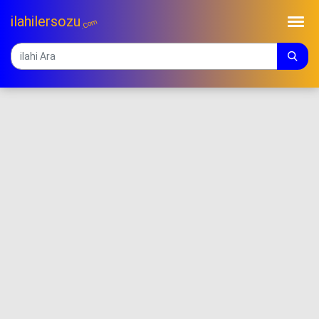
ilahilersozu
.Com