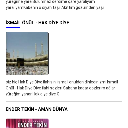
yüreğime yare Bulunmaz derdime çare yaralıyam
yaralıyamKabenin o siyah taşı, Akıttım gözümden yaşı,
İSMAIL ÖNÜL - HAK DIYE DIYE
siz hiç Hak Diye Diye ilahisini ismail onulden dinledinizmi İsmail
Önül - Hak Diye Diye ilahi sözleri Sabaha kadar gözlerim ağlar
yüreğim yanar Hak diye diye G
ENDER TEKIN - AMAN DÜNYA