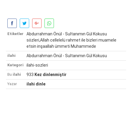
Etiketler
Abdurrahman Önül - Sultanımın Gül Kokusu
sözleri,Allah cellelelü rahmet ile bizleri muamele
etsin inşaallah ümmeti Muhammede
ilahi
Abdurrahman Önül - Sultanımın Gül Kokusu
Kategori
ilahi-sozleri
Bu
ilahi
933
Kez dinlenmiştir
Yazar
ilahi dinle