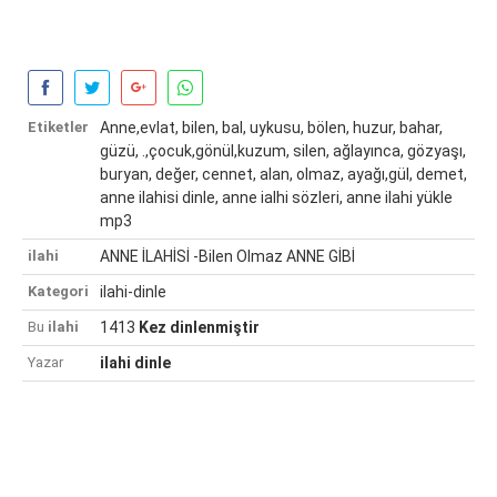
Etiketler
Anne,evlat, bilen, bal, uykusu, bölen, huzur, bahar,
güzü, .,çocuk,gönül,kuzum, silen, ağlayınca, gözyaşı,
buryan, değer, cennet, alan, olmaz, ayağı,gül, demet,
anne ilahisi dinle, anne ialhi sözleri, anne ilahi yükle
mp3
ilahi
ANNE İLAHİSİ -Bilen Olmaz ANNE GİBİ
Kategori
ilahi-dinle
Bu
ilahi
1413
Kez dinlenmiştir
Yazar
ilahi dinle