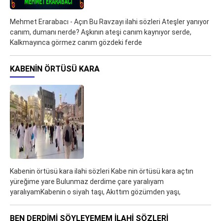
Mehmet Erarabacı - Açın Bu Ravzayı ilahi sözleri Ateşler yanıyor
canım, dumanı nerde? Aşkının ateşi canım kaynıyor serde,
Kalkmayınca görmez canım gözdeki ferde
KABENIN ÖRTÜSÜ KARA
Kabenin örtüsü kara ilahi sözleri Kabe nin örtüsü kara açtın
yüreğime yare Bulunmaz derdime çare yaralıyam
yaralıyamKabenin o siyah taşı, Akıttım gözümden yaşı,
BEN DERDIMI SÖYLEYEMEM ILAHI SÖZLERI