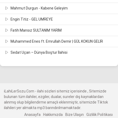
Mahmut Durgun - Kabene Geleyim
Engin Titiz - GEL UMREYE
Fatih Mansız SULTANIM YARİM
Muhammed Enes ft. Emrullah Demir | GÜL KOKUN GELİR
Sedat Uçan – Dünya Boştur İlahisi
iLahiLerSozu.Com - ilahi sözleri sitemiz içerisinde , Sitemizde
bulunan tüm ilahiler, ezgiler, dualar, sureler dış kaynaklardan
alınmış olup bilgilendirme amaçlı eklenmiştir, sitemizde Tiktok
ilahileri yer almakta mp3 barındırılmamaktadır.
Anasayfa
Hakkımızda
Bize Ulaşın
Gizlilik Politikası