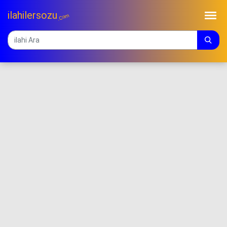
ilahilersozu
.Com