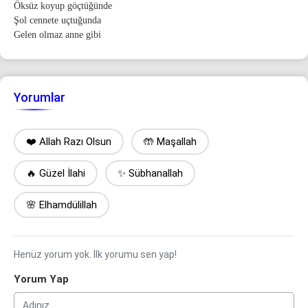
Öksüz koyup göçtüğünde
Şol cennete uçtuğunda
Gelen olmaz anne gibi
Yorumlar
❤️ Allah Razı Olsun
🤲 Maşallah
🔥 Güzel İlahi
✨ Sübhanallah
🌸 Elhamdülillah
Henüz yorum yok. İlk yorumu sen yap!
Yorum Yap