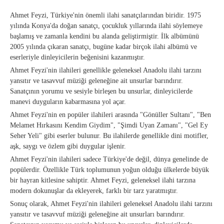
Ahmet Feyzi, Türkiye'nin önemli ilahi sanatçılarından biridir. 1975
yılında Konya'da doğan sanatçı, çocukluk yıllarında ilahi söylemeye
başlamış ve zamanla kendini bu alanda geliştirmiştir. İlk albümünü
2005 yılında çıkaran sanatçı, bugüne kadar birçok ilahi albümü ve
eserleriyle dinleyicilerin beğenisini kazanmıştır.
Ahmet Feyzi'nin ilahileri genellikle geleneksel Anadolu ilahi tarzını
yansıtır ve tasavvuf müziği geleneğine ait unsurlar barındırır.
Sanatçının yorumu ve sesiyle birleşen bu unsurlar, dinleyicilerde
manevi duyguların kabarmasına yol açar.
Ahmet Feyzi'nin en popüler ilahileri arasında "Gönüller Sultanı", "Ben
Melamet Hırkasını Kendim Giydim", "Şimdi Uyan Zamanı", "Gel Ey
Seher Yeli" gibi eserler bulunur. Bu ilahilerde genellikle dini motifler,
aşk, saygı ve özlem gibi duygular işlenir.
Ahmet Feyzi'nin ilahileri sadece Türkiye'de değil, dünya genelinde de
popülerdir. Özellikle Türk toplumunun yoğun olduğu ülkelerde büyük
bir hayran kitlesine sahiptir. Ahmet Feyzi, geleneksel ilahi tarzına
modern dokunuşlar da ekleyerek, farklı bir tarz yaratmıştır.
Sonuç olarak, Ahmet Feyzi'nin ilahileri geleneksel Anadolu ilahi tarzını
yansıtır ve tasavvuf müziği geleneğine ait unsurları barındırır.