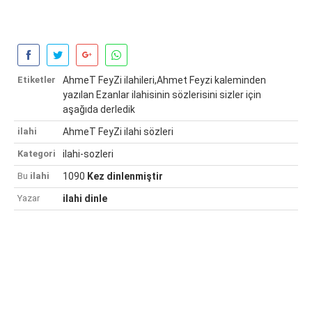
Etiketler
AhmeT FeyZi ilahileri,Ahmet Feyzi kaleminden
yazılan Ezanlar ilahisinin sözlerisini sizler için
aşağıda derledik
ilahi
AhmeT FeyZi ilahi sözleri
Kategori
ilahi-sozleri
Bu
ilahi
1090
Kez dinlenmiştir
Yazar
ilahi dinle