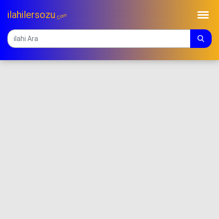
ilahilersozu
.Com