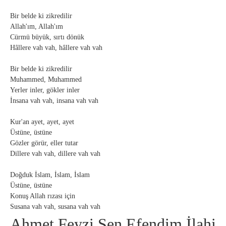
Bir belde ki zikredilir
Allah'ım, Allah'ım
Cürmü büyük, sırtı dönük
Hâllere vah vah, hâllere vah vah
Bir belde ki zikredilir
Muhammed, Muhammed
Yerler inler, gökler inler
İnsana vah vah, insana vah vah
Kur'an ayet, ayet, ayet
Üstüne, üstüne
Gözler görür, eller tutar
Dillere vah vah, dillere vah vah
Doğduk İslam, İslam, İslam
Üstüne, üstüne
Konuş Allah rızası için
Susana vah vah, susana vah vah
Ahmet Feyzi Sen Efendim İlahi