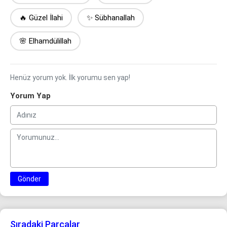
🔥 Güzel İlahi
✨ Sübhanallah
🌸 Elhamdülillah
Henüz yorum yok. İlk yorumu sen yap!
Yorum Yap
Gönder
Sıradaki Parçalar