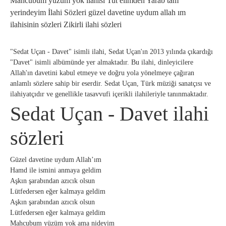
Mahcubum yüzüm yok ilahisi Tut elimden Yarab tam
yerindeyim İlahi Sözleri güzel davetine uydum allah ım
ilahisinin sözleri Zikirli ilahi sözleri
"Sedat Uçan - Davet" isimli ilahi, Sedat Uçan'ın 2013 yılında çıkardığı
"Davet" isimli albümünde yer almaktadır. Bu ilahi, dinleyicilere
Allah'ın davetini kabul etmeye ve doğru yola yönelmeye çağıran
anlamlı sözlere sahip bir eserdir. Sedat Uçan, Türk müziği sanatçısı ve
ilahiyatçıdır ve genellikle tasavvufi içerikli ilahileriyle tanınmaktadır.
Sedat Uçan - Davet ilahi
sözleri
Güzel davetine uydum Allah’ım
Hamd ile ismini anmaya geldim
Aşkın şarabından azıcık olsun
Lütfedersen eğer kalmaya geldim
Aşkın şarabından azıcık olsun
Lütfedersen eğer kalmaya geldim
Mahcubum yüzüm yok ama nideyim