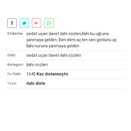
Etiketler
sedat uçan davet ilahi sözleri,İlahi bu uğruna
yanmaya geldim. Ben elimi açtım sen gönlünü aç
İlahi nuruna yanmaya geldim
ilahi
sedat uçan davet ilahi sözleri
Kategori
ilahi-sozleri
Bu
ilahi
1640
Kez dinlenmiştir
Yazar
ilahi dinle