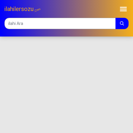
ilahilersozu
.Com